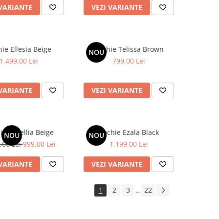
 VARIANTE
VEZI VARIANTE
ie Ellesia Beige
Rochie Telissa Brown
NOU
1.499,00 Lei
799,00 Lei
 VARIANTE
VEZI VARIANTE
ie Cezellia Beige
Rochie Ezala Black
NOU
NOU
,00 Lei
999,00 Lei
1.199,00 Lei
 VARIANTE
VEZI VARIANTE
1
2
3
22
...