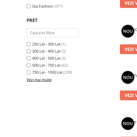
VEZI 
Gia Fashion
(977)
Bluze
Pantaloni
PRET
Blanuri
Roc
NOU
Veste
250 Lei - 300 Lei
(1)
Paltoane
VEZI 
300 Lei - 400 Lei
(5)
Sacouri
400 Lei - 500 Lei
(3)
Tricouri
500 Lei - 750 Lei
(62)
750 Lei - 1000 Lei
(238)
Traditional
Roch
NOU
Vezi mai multe
Fuste
VEZI 
Rochie
NOU