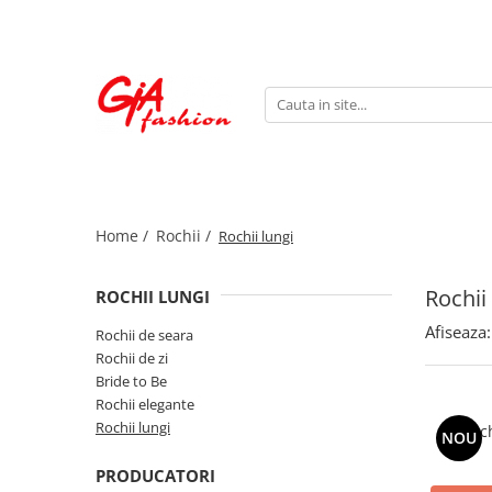
Produsele noastre
Rochii
Rochii de seara
Rochii de zi
Bride to be
Home /
Rochii /
Rochii lungi
Rochii elegante
Rochii lungi
Rochii
Compleuri
ROCHII LUNGI
Compleuri sport
Afiseaza:
Rochii de seara
Compleuri elegante
Rochii de zi
Bride to Be
Salopete
Rochii elegante
Geci
Rochii lungi
Roch
NOU
Accesorii
PRODUCATORI
Incaltaminte