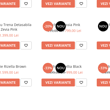
VARIANTE
VEZI VARIANTE
VEZI
cu Trena Detasabila
Rochie Eressia Pink
Roch
-20%
NOU
NOU
Zevia Pink
999,00 Lei
799,00 Lei
1.399,00 Lei
VARIANTE
VEZI VARIANTE
VEZI
ie Rizella Brown
Rochie Cezellia Black
Roch
-33%
NOU
-33%
1.599,00 Lei
1.499,00 Lei
999,00 Lei
1.499
VARIANTE
VEZI VARIANTE
VEZI