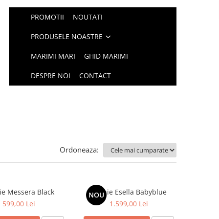
PROMOTII
NOUTATI
PRODUSELE NOASTRE
MARIMI MARI
GHID MARIMI
DESPRE NOI
CONTACT
Ordoneaza:
ie Messera Black
Rochie Esella Babyblue
NOU
599,00 Lei
1.599,00 Lei