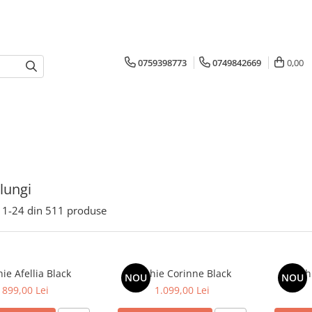
0759398773
0749842669
0,00
 lungi
1-
24
din
511
produse
ie Afellia Black
Rochie Corinne Black
Roch
NOU
NOU
899,00 Lei
1.099,00 Lei