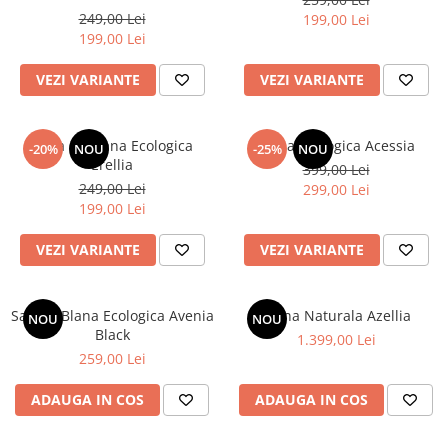
249,00 Lei
199,00 Lei
Bluze
199,00 Lei
Pantaloni
VEZI VARIANTE
VEZI VARIANTE
Blanuri
Veste
Capa cu Blana Ecologica
Blana Ecologica Acessia
-20%
NOU
-25%
NOU
Paltoane
Erellia
399,00 Lei
Sacouri
249,00 Lei
299,00 Lei
199,00 Lei
Tricouri
Traditional
VEZI VARIANTE
VEZI VARIANTE
Fuste
Sal din Blana Ecologica Avenia
Blana Naturala Azellia
NOU
NOU
Black
1.399,00 Lei
259,00 Lei
ADAUGA IN COS
ADAUGA IN COS