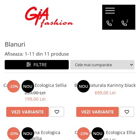
Produsele noastre
1
2
Rochii
Blanuri
Rochii de seara
Rochii de zi
Afiseaza:
1-
11
din
11
produse
Bride to be
FILTRE
Rochii elegante
Rochii lungi
Compleuri
Capa cu Blana Ecologica Sellia
Blana Naturala Karinny black
-23%
NOU
NOU
259,00 Lei
699,00 Lei
Compleuri sport
199,00 Lei
Compleuri elegante
Salopete
VEZI VARIANTE
VEZI VARIANTE
Geci
Accesorii
Capa cu Blana Ecologica
Capa cu Blana Ecologica Ellia
-20%
NOU
-23%
NOU
Evellia
Incaltaminte
259,00 Lei