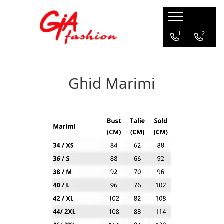
Produsele noastre
1
2
Rochii
Rochii de seara
Ghid Marimi
Rochii de zi
Bride to be
Rochii elegante
Rochii lungi
Compleuri
Compleuri sport
Compleuri elegante
Salopete
Geci
Accesorii
Incaltaminte