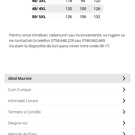
Bluze
Pantaloni
Blanuri
Pentru orice intrebari, nelamuriri sau inconveniente, va rugam sa
Veste
ne contactati la telefon 0754.648.229 sau 0749.842.669.
Paltoane
Va stam la dispozitie de luni pana vineri intre orele 09-17.
Sacouri
Tricouri
Traditional
Ghid Marimi
Fuste
Cum Cumpar
Informatii Livrare
Termeni si Conditii
Despre noi
Metode de Plata