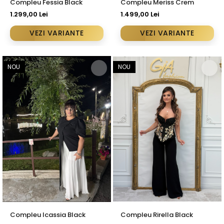
Compleu Fessia Black
Compleu Meriss Crem
1.299,00 Lei
1.499,00 Lei
VEZI VARIANTE
VEZI VARIANTE
NOU
NOU
Compleu Icassia Black
Compleu Rirella Black