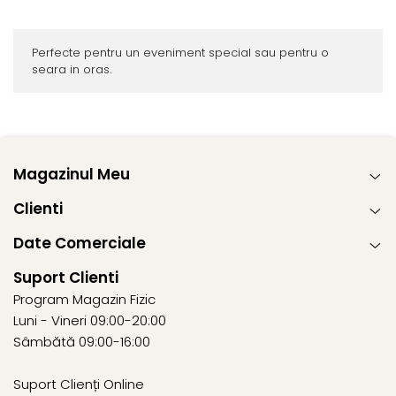
Perfecte pentru un eveniment special sau pentru o
seara in oras.
Magazinul Meu
Clienti
Date Comerciale
Suport Clienti
Program Magazin Fizic
Luni - Vineri 09:00-20:00
Sâmbătă 09:00-16:00
Suport Clienți Online