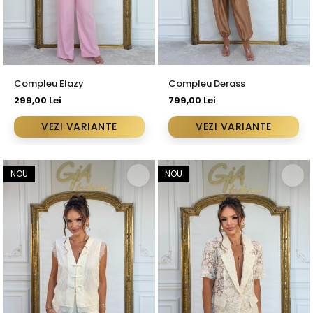
Bluze
Pantaloni
Blanuri
Compleu Elazy
Compleu Derass
Veste
299,00 Lei
799,00 Lei
Paltoane
VEZI VARIANTE
VEZI VARIANTE
Sacouri
Tricouri
Traditional
NOU
NOU
Fuste