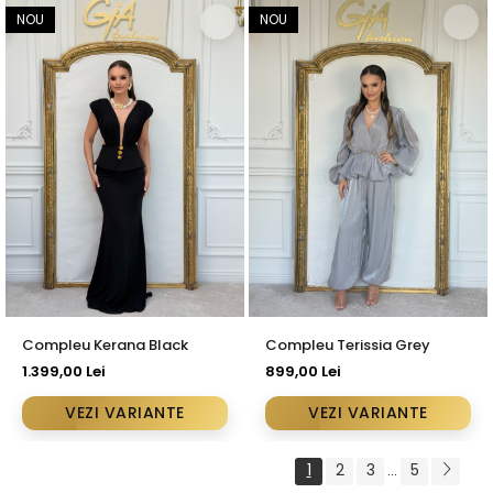
NOU
NOU
Compleu Kerana Black
Compleu Terissia Grey
1.399,00 Lei
899,00 Lei
VEZI VARIANTE
VEZI VARIANTE
1
2
3
5
...