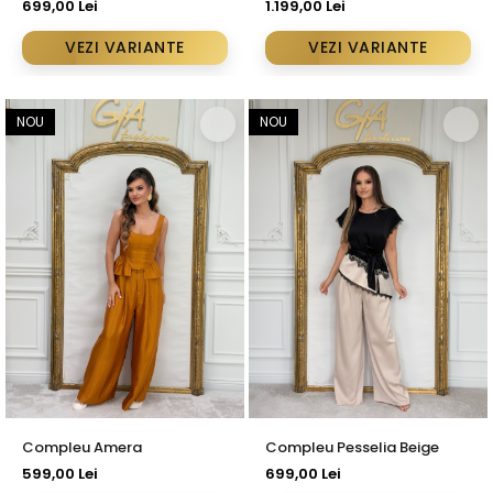
699,00 Lei
1.199,00 Lei
VEZI VARIANTE
VEZI VARIANTE
NOU
NOU
Compleu Amera
Compleu Pesselia Beige
599,00 Lei
699,00 Lei