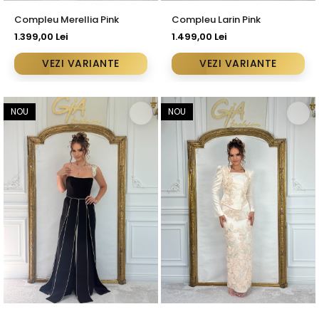
Compleu Merellia Pink
Compleu Larin Pink
1.399,00 Lei
1.499,00 Lei
VEZI VARIANTE
VEZI VARIANTE
NOU
NOU