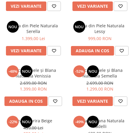
VEZI VARIANTE
VEZI VARIANTE
Bluze
Pantaloni
Geaca din Piele Naturala
Geaca din Piele Naturala
Blanuri
NOU
NOU
Serella
Lessy
Veste
1.399,00 Lei
999,00 RON
Paltoane
VEZI VARIANTE
ADAUGA IN COS
Sacouri
Tricouri
Geaca cu Piele și Blana
Geaca cu Piele și Blana
-48%
NOU
-52%
NOU
Traditional
Naturala Venissia
Naturala Semella
Fuste
2.699,00 RON
2.699,00 RON
1.399,00 RON
1.299,00 RON
ADAUGA IN COS
VEZI VARIANTE
Geaca Karira Beige
Geaca cu Blana Naturala
-22%
NOU
-49%
NOU
Radelli
459,00 Lei