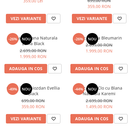
699,00 RON
359,00 Lei
359,00 RON
VEZI VARIANTE
VEZI VARIANTE
Geaca cu Blana Naturala
Geaca Zellia Bleumarin
-26%
NOU
-26%
NOU
Zellia Black
2.699,00 RON
2.699,00 RON
1.999,00 RON
1.999,00 RON
ADAUGA IN COS
ADAUGA IN COS
Geaca Tip Ghiozdan Evellia
Geaca Flo&Clo cu Blana
-49%
NOU
-44%
NOU
Black
Naturala Karemi
699,00 RON
2.699,00 RON
359,00 RON
1.499,00 RON
VEZI VARIANTE
ADAUGA IN COS