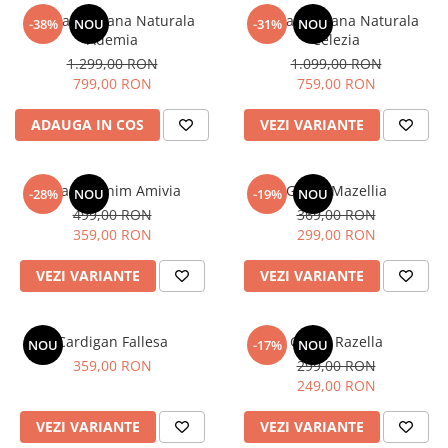
Geaca cu Blana Naturala
Geaca cu Blana Naturala
-38%
NOU
-31%
NOU
Ademia
Celezia
1.299,00 RON
1.099,00 RON
799,00 RON
759,00 RON
ADAUGA IN COS
VEZI VARIANTE
Geaca Denim Amivia
Geaca Mazellia
-28%
NOU
-19%
NOU
499,00 RON
369,00 RON
359,00 RON
299,00 RON
VEZI VARIANTE
VEZI VARIANTE
Cardigan Fallesa
Geaca Razella
NOU
-17%
NOU
359,00 RON
299,00 RON
249,00 RON
VEZI VARIANTE
VEZI VARIANTE