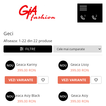
Produsele noastre
1
2
Rochii
Geci
Rochii de seara
Rochii de zi
Afiseaza:
1-
22
din
22
produse
Bride to be
FILTRE
Rochii elegante
Rochii lungi
Compleuri
Geaca Kariny
Geaca Lissy
NOU
NOU
399,00 RON
399,00 RON
Compleuri sport
Compleuri elegante
VEZI VARIANTE
VEZI VARIANTE
Salopete
Geci
Geaca Asiy Black
Geaca Asiy
NOU
NOU
Accesorii
399,00 RON
399,00 RON
Incaltaminte