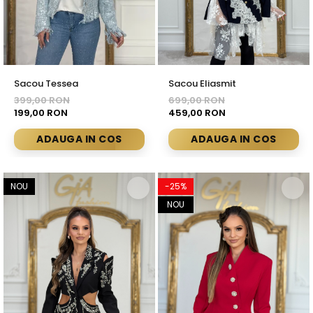
Bluze
Pantaloni
Blanuri
Sacou Tessea
Sacou Eliasmit
Veste
399,00 RON
699,00 RON
Paltoane
199,00 RON
459,00 RON
Sacouri
ADAUGA IN COS
ADAUGA IN COS
Tricouri
Traditional
NOU
-25%
Fuste
NOU