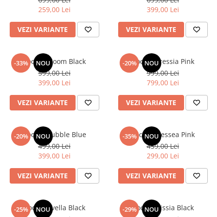
259,00 Lei
399,00 Lei
Bluze
Pantaloni
VEZI VARIANTE
VEZI VARIANTE
Blanuri
Veste
Rochie Bloom Black
Rochie Eressia Pink
-33%
NOU
-20%
NOU
599,00 Lei
999,00 Lei
Paltoane
399,00 Lei
799,00 Lei
Sacouri
VEZI VARIANTE
VEZI VARIANTE
Tricouri
Traditional
Fuste
Rochie Bubble Blue
Rochie Alessea Pink
-20%
NOU
-35%
NOU
499,00 Lei
459,00 Lei
399,00 Lei
299,00 Lei
VEZI VARIANTE
VEZI VARIANTE
Rochie Evella Black
Rochie Rissia Black
-25%
NOU
-29%
NOU