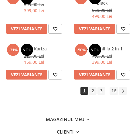
Black
599,00 Lei
659,00 Lei
399,00 Lei
499,00 Lei
VEZI VARIANTE
VEZI VARIANTE
Bluza Kariza
Geaca Tanillia 2 in 1
-31%
NOU
-50%
NOU
229,00 Lei
799,00 Lei
159,00 Lei
399,00 Lei
VEZI VARIANTE
VEZI VARIANTE
1
2
3
16
...
MAGAZINUL MEU
CLIENTI