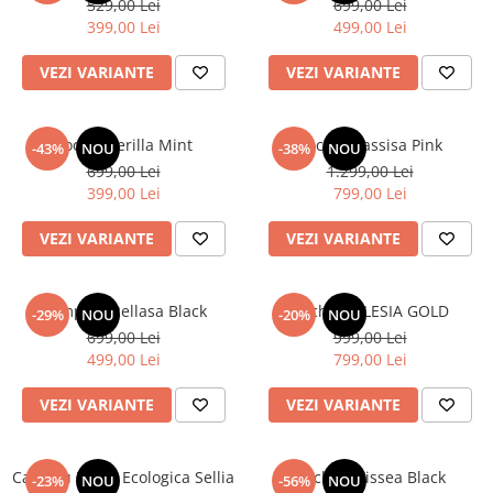
529,00 Lei
699,00 Lei
399,00 Lei
499,00 Lei
VEZI VARIANTE
VEZI VARIANTE
Rochie Zerilla Mint
Rochie Hassisa Pink
-43%
NOU
-38%
NOU
699,00 Lei
1.299,00 Lei
399,00 Lei
799,00 Lei
VEZI VARIANTE
VEZI VARIANTE
Compleu Rellasa Black
Rochie ALLESIA GOLD
-29%
NOU
-20%
NOU
699,00 Lei
999,00 Lei
499,00 Lei
799,00 Lei
VEZI VARIANTE
VEZI VARIANTE
Capa cu Blana Ecologica Sellia
Rochie Ezissea Black
-23%
NOU
-56%
NOU