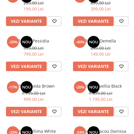
259,00 Lei
899,00 Lei
199,00 Lei
399,00 Lei
VEZI VARIANTE
VEZI VARIANTE
Rochie Pessidia
Rochie Demella
-20%
NOU
-40%
NOU
999,00 Lei
249,00 Lei
799,00 Lei
149,00 Lei
VEZI VARIANTE
VEZI VARIANTE
Rochie Tineda Brown
Rochie Nevellia Black
-17%
NOU
-20%
NOU
1.199,00 Lei
1.499,00 Lei
999,00 Lei
1.199,00 Lei
VEZI VARIANTE
VEZI VARIANTE
Rochie Azellima White
Rochie Tip Sacou Danissa
-33%
NOU
-24%
NOU