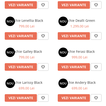
VEZI VARIANTE
VEZI VARIANTE
Bluze
Pantaloni
Rochie Lenellia Black
Rochie Dealli Green
Blanuri
NOU
NOU
799,00 Lei
1.299,00 Lei
Veste
Paltoane
VEZI VARIANTE
VEZI VARIANTE
Sacouri
Tricouri
Rochie Galley Black
Rochie Ferasi Black
NOU
NOU
799,00 Lei
999,00 Lei
Traditional
Fuste
VEZI VARIANTE
VEZI VARIANTE
Rochie Larissy Black
Rochie Andery Black
NOU
NOU
699,00 Lei
699,00 Lei
VEZI VARIANTE
VEZI VARIANTE