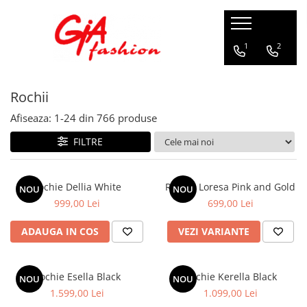
Produsele noastre
1
2
Rochii
Rochii
Rochii de seara
Rochii de zi
Afiseaza:
1-
24
din
766
produse
Bride to be
FILTRE
Rochii elegante
Rochii lungi
Compleuri
Rochie Dellia White
Rochie Loresa Pink and Gold
NOU
NOU
999,00 Lei
699,00 Lei
Compleuri sport
Compleuri elegante
ADAUGA IN COS
VEZI VARIANTE
Salopete
Geci
Rochie Esella Black
Rochie Kerella Black
NOU
NOU
Accesorii
1.599,00 Lei
1.099,00 Lei
Incaltaminte