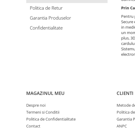
Politica de Retur
Prin C
Bluze
Pentru 
Pantaloni
Garantia Produselor
Secure e
Blanuri
in mediu
Confidentialitate
un mome
Veste
plus, 3D
cardulu
Paltoane
Sistemu
electron
Sacouri
Tricouri
Traditional
Fuste
MAGAZINUL MEU
CLIENTI
Despre noi
Metode de
Termeni si Conditii
Politica d
Politica de Confidentialitate
Garantia 
Contact
ANPC