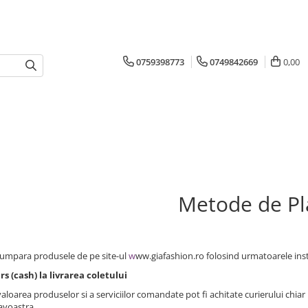
0759398773
0749842669
0,00
Metode de Pl
cumpara produsele de pe site-ul
w
ww.giafashion.ro folosind urmatoarele ins
 (cash) la livrarea coletului
loarea produselor si a serviciilor comandate pot fi achitate curierului chiar 
voastra.