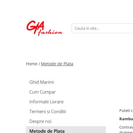
Produsele noastre
Rochii
Rochii de seara
Rochii de zi
Bride to be
Home /
Metode de Plata
Rochii elegante
Rochii lungi
Compleuri
Ghid Marimi
Compleuri sport
Cum Cumpar
Compleuri elegante
Informatii Livrare
Salopete
Puteti 
Termeni si Conditii
Geci
Ramburs
Despre noi
Accesorii
Contrava
Metode de Plata
Incaltaminte
dumnea