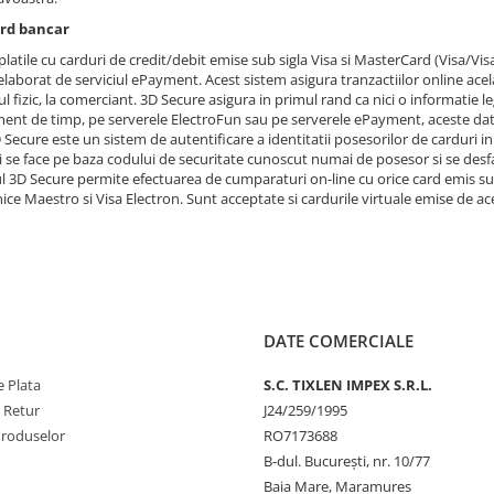
ard bancar
platile cu carduri de credit/debit emise sub sigla Visa si MasterCard (Visa/Vi
laborat de serviciul ePayment. Acest sistem asigura tranzactiilor online acela
l fizic, la comerciant. 3D Secure asigura in primul rand ca nici o informatie l
nt de timp, pe serverele ElectroFun sau pe serverele ePayment, aceste date f
 Secure este un sistem de autentificare a identitatii posesorilor de carduri i
i se face pe baza codului de securitate cunoscut numai de posesor si se des
l 3D Secure permite efectuarea de cumparaturi on-line cu orice card emis sub 
ice Maestro si Visa Electron. Sunt acceptate si cardurile virtuale emise de ace
DATE COMERCIALE
 Plata
S.C. TIXLEN IMPEX S.R.L.
e Retur
J24/259/1995
Produselor
RO7173688
B-dul. București, nr. 10/77
Baia Mare, Maramures