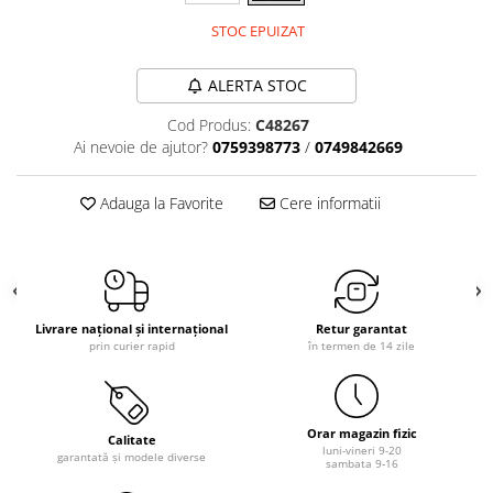
STOC EPUIZAT
ALERTA STOC
Cod Produs:
C48267
Ai nevoie de ajutor?
0759398773
/
0749842669
Adauga la Favorite
Cere informatii
Livrare național și internațional
Retur garantat
prin curier rapid
în termen de 14 zile
Orar magazin fizic
Calitate
luni-vineri 9-20
garantată și modele diverse
sambata 9-16