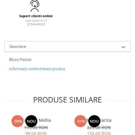
Suport clienti online
luni-vineri 9-17
0754648229
Descriere
Bluza Flassia
Informatii conformitate produs
PRODUSE SIMILARE
Camasa Mellia
Bluza Kariza
-50%
NOU
-31%
NOU
199,00 RON
229,00 RON
99,00 RON
159,00 RON