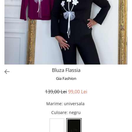
Bluze
Pantaloni
Blanuri
Veste
Paltoane
Sacouri
Tricouri
Bluza Flassia
Traditional
Gia Fashion
Fuste
139,00 Lei
99,00 Lei
Marime
:
universala
Culoare
: negru