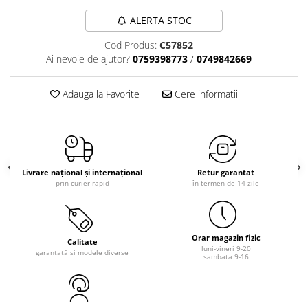
ALERTA STOC
Cod Produs:
C57852
Ai nevoie de ajutor?
0759398773
/
0749842669
Adauga la Favorite
Cere informatii
Livrare național și internațional
Retur garantat
prin curier rapid
în termen de 14 zile
Orar magazin fizic
Calitate
luni-vineri 9-20
garantată și modele diverse
sambata 9-16