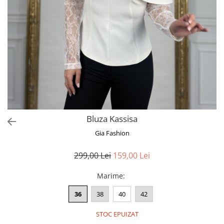
Bluze
Pantaloni
Blanuri
Veste
Paltoane
Sacouri
Tricouri
Bluza Kassisa
Traditional
Gia Fashion
Fuste
299,00 Lei
159,00 Lei
Marime
:
36
38
40
42
STOC EPUIZAT