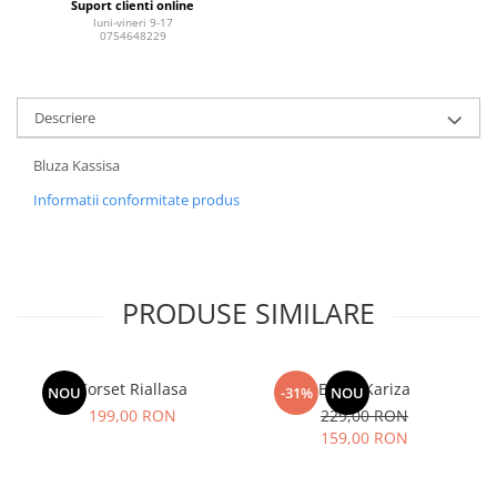
Suport clienti online
luni-vineri 9-17
0754648229
Descriere
Bluza Kassisa
Informatii conformitate produs
PRODUSE SIMILARE
Corset Riallasa
Bluza Kariza
NOU
-31%
NOU
199,00 RON
229,00 RON
159,00 RON