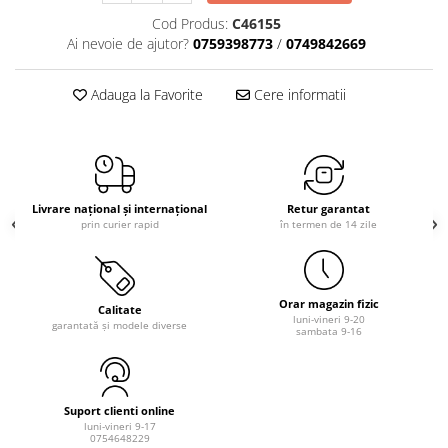
Cod Produs:
C46155
Ai nevoie de ajutor?
0759398773
/
0749842669
Adauga la Favorite
Cere informatii
Livrare național și internațional
Retur garantat
prin curier rapid
în termen de 14 zile
Orar magazin fizic
Calitate
luni-vineri 9-20
garantată și modele diverse
sambata 9-16
Suport clienti online
luni-vineri 9-17
0754648229