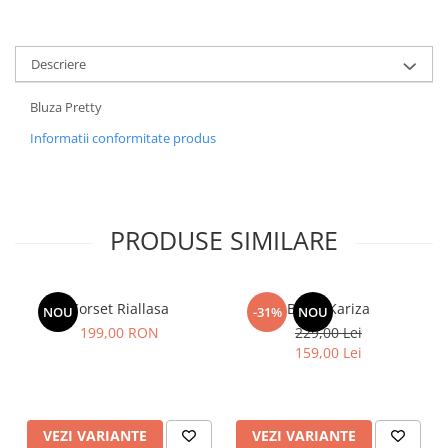
Descriere
Bluza Pretty
Informatii conformitate produs
PRODUSE SIMILARE
Corset Riallasa
Bluza Kariza
NOU
-31%
NOU
199,00 RON
229,00 Lei
159,00 Lei
VEZI VARIANTE
VEZI VARIANTE