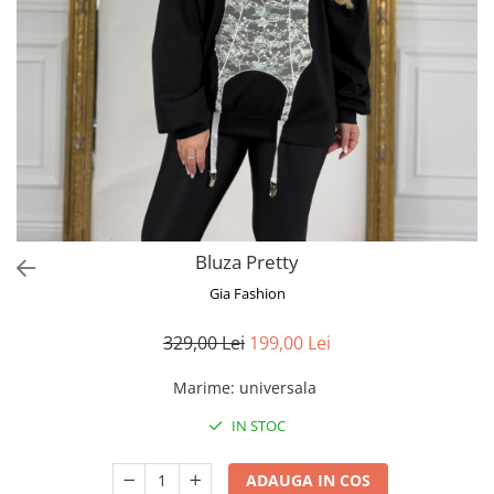
Bluze
Pantaloni
Blanuri
Veste
Paltoane
Sacouri
Tricouri
Bluza Pretty
Traditional
Gia Fashion
Fuste
329,00 Lei
199,00 Lei
Marime
:
universala
IN STOC
ADAUGA IN COS