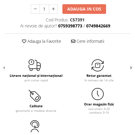
ADAUGA IN COS
Cod Produs:
C57391
Ai nevoie de ajutor?
0759398773
/
0749842669
Adauga la Favorite
Cere informatii
Livrare național și internațional
Retur garantat
prin curier rapid
în termen de 14 zile
Orar magazin fizic
Calitate
luni-vineri 9-20
garantată și modele diverse
sambata 9-16