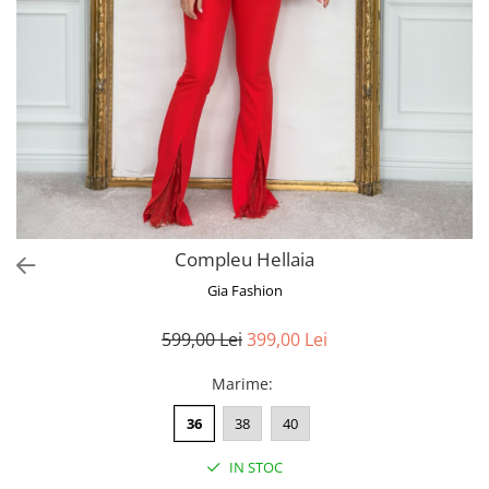
Bluze
Pantaloni
Blanuri
Veste
Paltoane
Sacouri
Tricouri
Compleu Hellaia
Traditional
Gia Fashion
Fuste
599,00 Lei
399,00 Lei
Marime
:
36
38
40
IN STOC