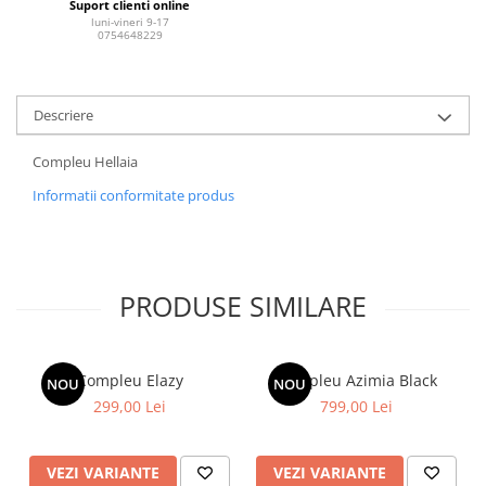
Suport clienti online
luni-vineri 9-17
0754648229
Descriere
Compleu Hellaia
Informatii conformitate produs
PRODUSE SIMILARE
Compleu Elazy
Compleu Azimia Black
NOU
NOU
299,00 Lei
799,00 Lei
VEZI VARIANTE
VEZI VARIANTE