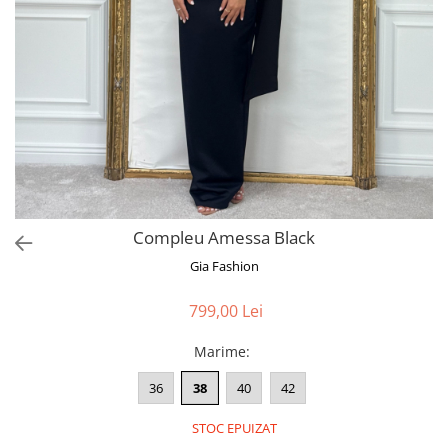
Bluze
Pantaloni
Blanuri
Veste
Paltoane
Sacouri
Tricouri
Compleu Amessa Black
Traditional
Gia Fashion
Fuste
799,00 Lei
Marime
:
36
38
40
42
STOC EPUIZAT