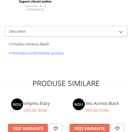
Suport clienti online
luni-vineri 9-17
0754648229
Descriere
Compleu Amessa Black
Informatii conformitate produs
PRODUSE SIMILARE
Compleu Elazy
Compleu Azimia Black
NOU
NOU
299,00 RON
799,00 RON
VEZI VARIANTE
VEZI VARIANTE