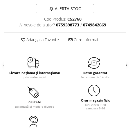
ALERTA STOC
Cod Produs:
C52760
Ai nevoie de ajutor?
0759398773
/
0749842669
Adauga la Favorite
Cere informatii
Livrare național și internațional
Retur garantat
prin curier rapid
în termen de 14 zile
Orar magazin fizic
Calitate
luni-vineri 9-20
garantată și modele diverse
sambata 9-16