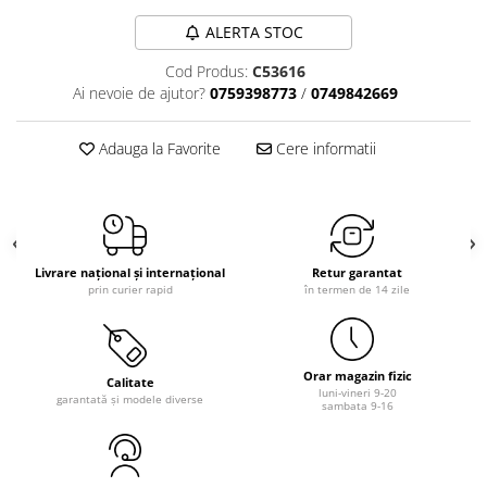
ALERTA STOC
Cod Produs:
C53616
Ai nevoie de ajutor?
0759398773
/
0749842669
Adauga la Favorite
Cere informatii
Livrare național și internațional
Retur garantat
prin curier rapid
în termen de 14 zile
Orar magazin fizic
Calitate
luni-vineri 9-20
garantată și modele diverse
sambata 9-16