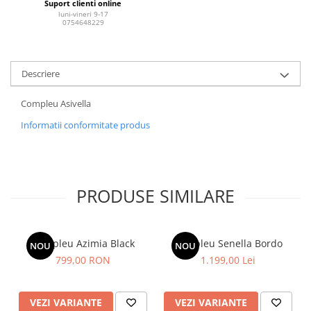
Suport clienti online
luni-vineri 9-17
0754648229
Descriere
Compleu Asivella
Informatii conformitate produs
PRODUSE SIMILARE
Compleu Azimia Black
Compleu Senella Bordo
NOU
NOU
799,00 RON
1.199,00 Lei
VEZI VARIANTE
VEZI VARIANTE