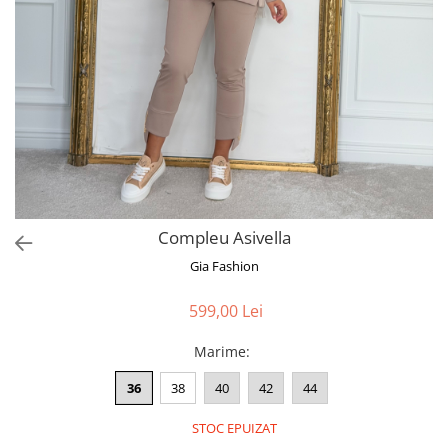
Bluze
Pantaloni
Blanuri
Veste
Paltoane
Sacouri
Tricouri
Compleu Asivella
Traditional
Gia Fashion
Fuste
599,00 Lei
Marime
:
36
38
40
42
44
STOC EPUIZAT