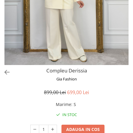
Bluze
Pantaloni
Blanuri
Veste
Paltoane
Sacouri
Tricouri
Compleu Derissia
Traditional
Gia Fashion
Fuste
899,00 Lei
699,00 Lei
Marime
:
S
IN STOC
ADAUGA IN COS