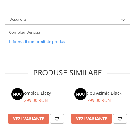
Descriere
Compleu Derissia
Informatii conformitate produs
PRODUSE SIMILARE
Compleu Elazy
Compleu Azimia Black
NOU
NOU
299,00 RON
799,00 RON
VEZI VARIANTE
VEZI VARIANTE