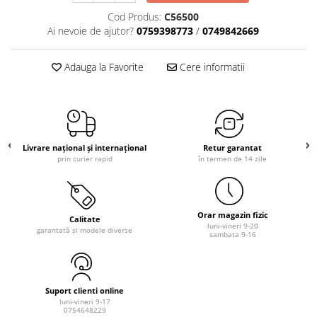
Cod Produs:
C56500
Ai nevoie de ajutor?
0759398773
/
0749842669
Adauga la Favorite
Cere informatii
Livrare național și internațional
Retur garantat
prin curier rapid
în termen de 14 zile
Orar magazin fizic
Calitate
luni-vineri 9-20
garantată și modele diverse
sambata 9-16
Suport clienti online
luni-vineri 9-17
0754648229