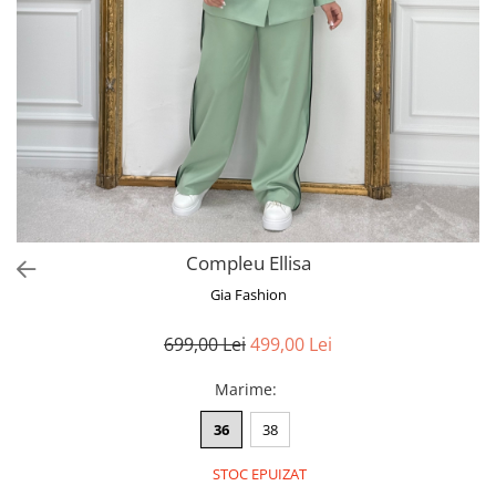
Bluze
Pantaloni
Blanuri
Veste
Paltoane
Sacouri
Tricouri
Compleu Ellisa
Traditional
Gia Fashion
Fuste
699,00 Lei
499,00 Lei
Marime
:
36
38
STOC EPUIZAT