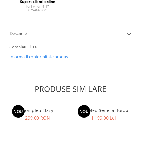
Suport clienti online
luni-vineri 9-17
0754648229
Descriere
Compleu Ellisa
Informatii conformitate produs
PRODUSE SIMILARE
Compleu Elazy
Compleu Senella Bordo
NOU
NOU
299,00 RON
1.199,00 Lei