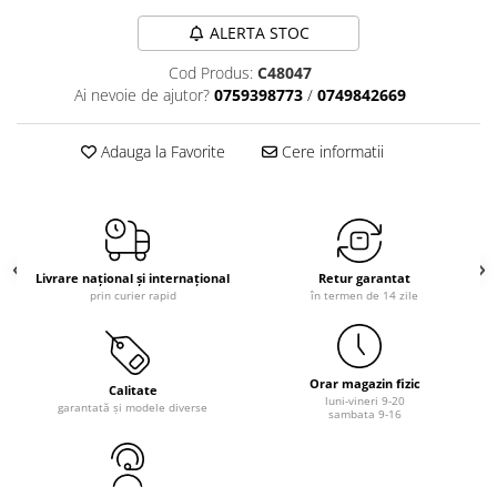
ALERTA STOC
Cod Produs:
C48047
Ai nevoie de ajutor?
0759398773
/
0749842669
Adauga la Favorite
Cere informatii
Livrare național și internațional
Retur garantat
prin curier rapid
în termen de 14 zile
Orar magazin fizic
Calitate
luni-vineri 9-20
garantată și modele diverse
sambata 9-16