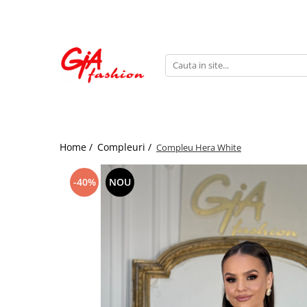
Produsele noastre
Rochii
Rochii de seara
Rochii de zi
Bride to be
Home /
Compleuri /
Compleu Hera White
Rochii elegante
Rochii lungi
-40%
NOU
Compleuri
Compleuri sport
Compleuri elegante
Salopete
Geci
Accesorii
Incaltaminte