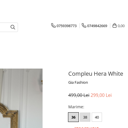
0759398773
0749842669
0,00
Compleu Hera White
Gia Fashion
499,00 Lei
299,00 Lei
Marime
:
36
38
40