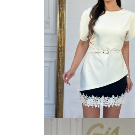
Bluze
Pantaloni
Blanuri
Veste
Paltoane
Sacouri
Tricouri
Traditional
Fuste