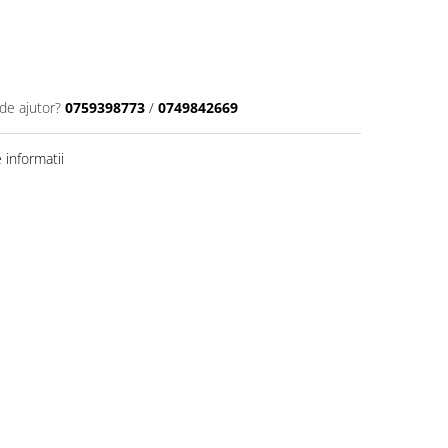
de ajutor?
0759398773
/
0749842669
informatii