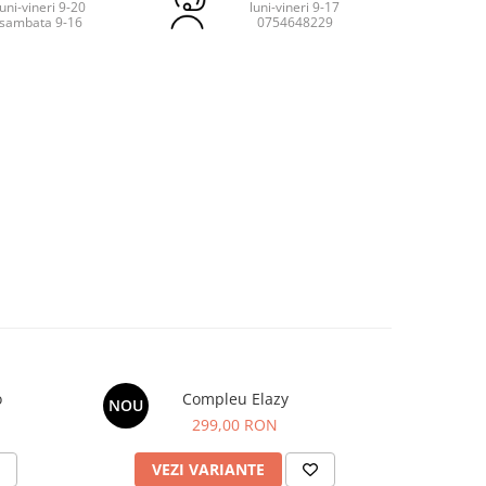
luni-vineri 9-20
luni-vineri 9-17
sambata 9-16
0754648229
o
Compleu Elazy
NOU
NOU
299,00 RON
VEZI VARIANTE
V