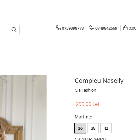
0759398773
0749842669
0,00
Compleu Naselly
Gia Fashion
299,00 Lei
Marime
:
36
38
42
Culoare
: negru