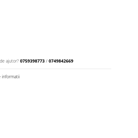
de ajutor?
0759398773
/
0749842669
informatii