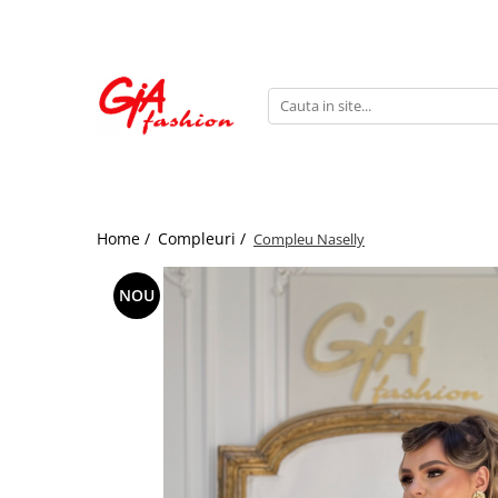
Produsele noastre
Rochii
Rochii de seara
Rochii de zi
Bride to be
Home /
Compleuri /
Compleu Naselly
Rochii elegante
Rochii lungi
NOU
Compleuri
Compleuri sport
Compleuri elegante
Salopete
Geci
Accesorii
Incaltaminte