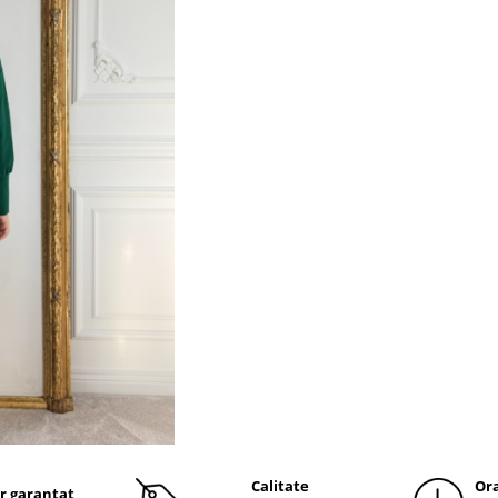
Calitate
Ora
r garantat