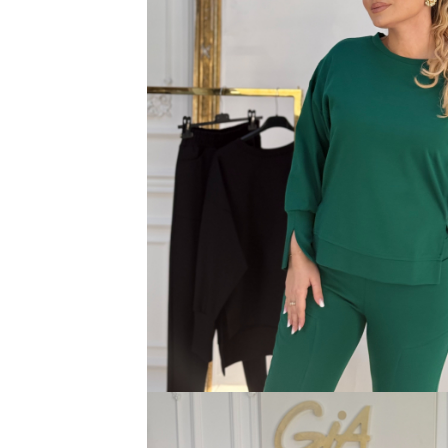
Bluze
Pantaloni
Blanuri
Veste
Paltoane
Sacouri
Tricouri
Traditional
Fuste