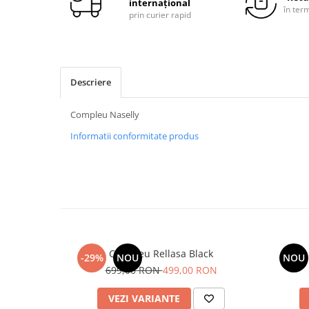
internațional
în ter
prin curier rapid
Descriere
Compleu Naselly
Informatii conformitate produs
Compleu Rellasa Black
-29%
NOU
NOU
699,00 RON
499,00 RON
VEZI VARIANTE