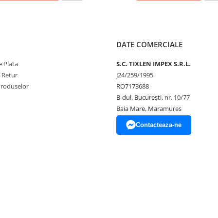
DATE COMERCIALE
 Plata
S.C. TIXLEN IMPEX S.R.L.
e Retur
J24/259/1995
Produselor
RO7173688
B-dul. București, nr. 10/77
Baia Mare, Maramures
Contacteaza-ne