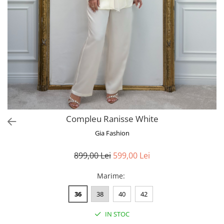
Bluze
Pantaloni
Blanuri
Veste
Paltoane
Sacouri
Tricouri
Compleu Ranisse White
Traditional
Gia Fashion
Fuste
899,00 Lei
599,00 Lei
Marime
:
36
38
40
42
IN STOC