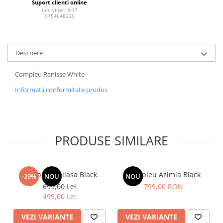
Suport clienti online
luni-vineri 9-17
0754648229
Descriere
Compleu Ranisse White
Informatii conformitate produs
PRODUSE SIMILARE
Compleu Rellasa Black
Compleu Azimia Black
-29%
NOU
NOU
699,00 Lei
799,00 RON
499,00 Lei
VEZI VARIANTE
VEZI VARIANTE