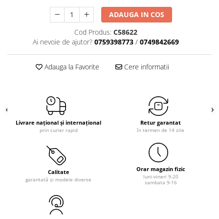
ADAUGA IN COS
Cod Produs:
C58622
Ai nevoie de ajutor?
0759398773
/
0749842669
Adauga la Favorite
Cere informatii
Livrare național și internațional
Retur garantat
prin curier rapid
în termen de 14 zile
Orar magazin fizic
Calitate
luni-vineri 9-20
garantată și modele diverse
sambata 9-16