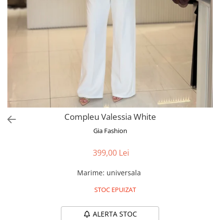
Bluze
Pantaloni
Blanuri
Veste
Paltoane
Sacouri
Tricouri
Compleu Valessia White
Traditional
Gia Fashion
Fuste
399,00 Lei
Marime
:
universala
STOC EPUIZAT
ALERTA STOC