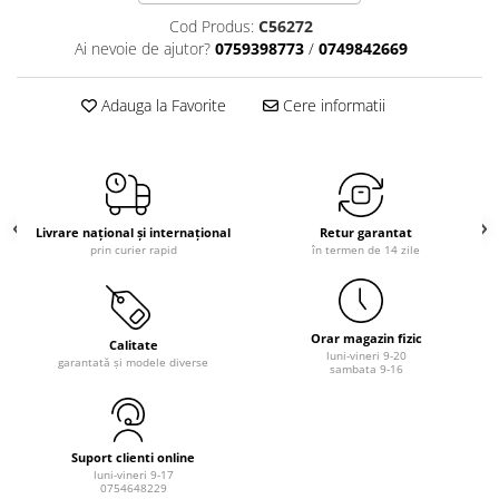
Cod Produs:
C56272
Ai nevoie de ajutor?
0759398773
/
0749842669
Adauga la Favorite
Cere informatii
Livrare național și internațional
Retur garantat
prin curier rapid
în termen de 14 zile
Orar magazin fizic
Calitate
luni-vineri 9-20
garantată și modele diverse
sambata 9-16
Suport clienti online
luni-vineri 9-17
0754648229