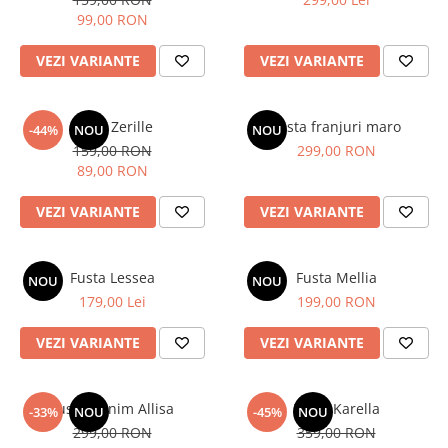
99,00 RON
Bluze
Pantaloni
VEZI VARIANTE
VEZI VARIANTE
Blanuri
Veste
Fusta Zerille
Fusta franjuri maro
-44%
NOU
NOU
159,00 RON
299,00 RON
Paltoane
89,00 RON
Sacouri
VEZI VARIANTE
VEZI VARIANTE
Tricouri
Traditional
Fuste
Fusta Lessea
Fusta Mellia
NOU
NOU
179,00 Lei
199,00 RON
VEZI VARIANTE
VEZI VARIANTE
Fusta Denim Allisa
Fusta Karella
-33%
NOU
-45%
NOU
299,00 RON
359,00 RON