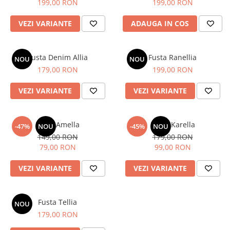
199,00 RON
199,00 RON
VEZI VARIANTE
ADAUGA IN COS
Fusta Denim Allia
Fusta Ranellia
NOU
NOU
179,00 RON
199,00 RON
VEZI VARIANTE
VEZI VARIANTE
Fusta Amella
Fusta Karella
-47%
NOU
-45%
NOU
149,00 RON
179,00 RON
79,00 RON
99,00 RON
VEZI VARIANTE
VEZI VARIANTE
Fusta Tellia
NOU
179,00 RON