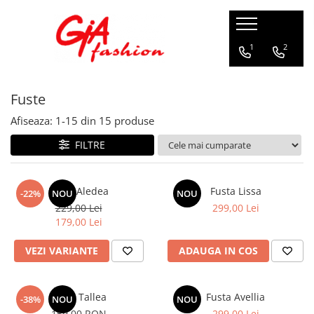
Produsele noastre
1
2
Rochii
Fuste
Rochii de seara
Rochii de zi
Afiseaza:
1-
15
din
15
produse
Bride to be
FILTRE
Rochii elegante
Rochii lungi
Compleuri
Fusta Aledea
Fusta Lissa
-22%
NOU
NOU
229,00 Lei
299,00 Lei
Compleuri sport
179,00 Lei
Compleuri elegante
Salopete
VEZI VARIANTE
ADAUGA IN COS
Geci
Accesorii
Fusta Tallea
Fusta Avellia
-38%
NOU
NOU
Incaltaminte
159,00 RON
299,00 Lei