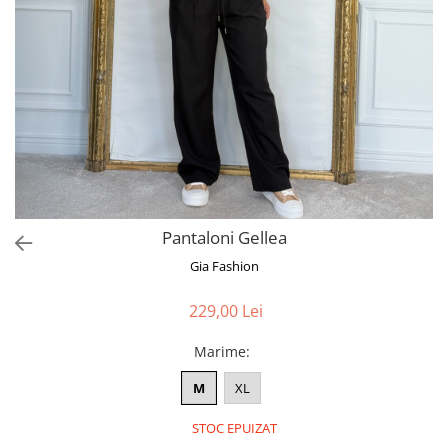
Bluze
Pantaloni
Blanuri
Veste
Paltoane
Sacouri
Tricouri
Pantaloni Gellea
Traditional
Gia Fashion
Fuste
229,00 Lei
Marime
:
M
XL
STOC EPUIZAT