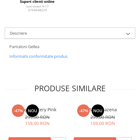
Suport clienti online
luni-vineri 9-17
0754648229
Descriere
Pantaloni Gellea
Informatii conformitate produs
PRODUSE SIMILARE
Blugi Pantery Pink
Blugi Tiazena
-47%
NOU
-47%
NOU
299,00 RON
299,00 RON
159,00 RON
159,00 RON