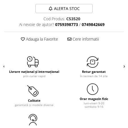
ALERTA STOC
Cod Produs:
C53520
Ai nevoie de ajutor?
0759398773
/
0749842669
Adauga la Favorite
Cere informatii
Livrare național și internațional
Retur garantat
prin curier rapid
în termen de 14 zile
Orar magazin fizic
Calitate
luni-vineri 9-20
garantată și modele diverse
sambata 9-16