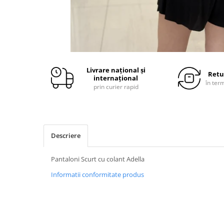
Livrare național și
Retu
internațional
în ter
prin curier rapid
Descriere
Pantaloni Scurt cu colant Adella
Informatii conformitate produs