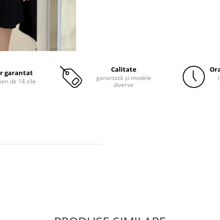
Calitate
Ora
r garantat
garantată și modele
men de 14 zile
diverse