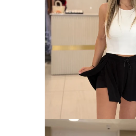
Bluze
Pantaloni
Blanuri
Veste
Paltoane
Sacouri
Tricouri
Traditional
Fuste