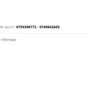
de ajutor?
0759398773
/
0749842669
informatii