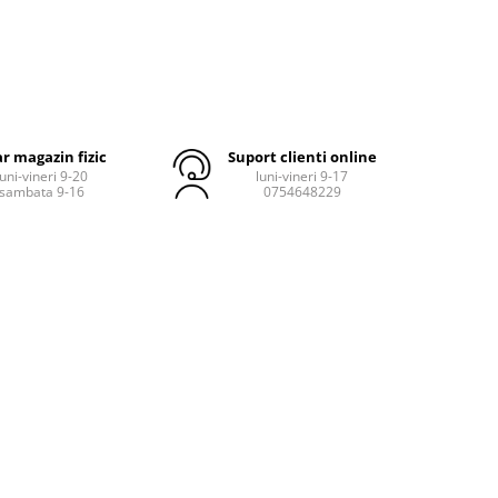
r magazin fizic
Suport clienti online
luni-vineri 9-20
luni-vineri 9-17
sambata 9-16
0754648229