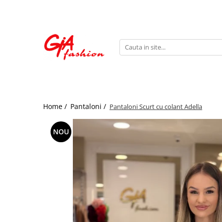
Produsele noastre
Rochii
Rochii de seara
Rochii de zi
Bride to be
Home /
Pantaloni /
Pantaloni Scurt cu colant Adella
Rochii elegante
Rochii lungi
NOU
Compleuri
Compleuri sport
Compleuri elegante
Salopete
Geci
Accesorii
Incaltaminte