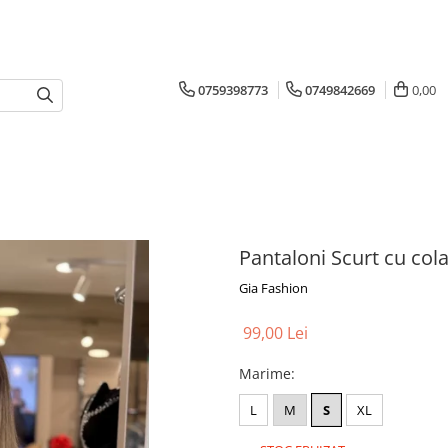
0759398773
0749842669
0,00
Pantaloni Scurt cu col
Gia Fashion
99,00 Lei
Marime
:
L
M
S
XL