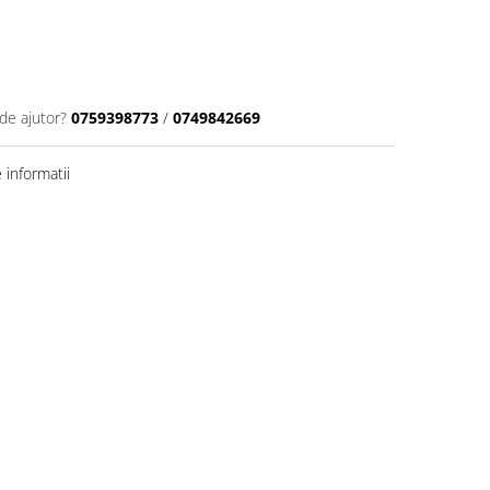
de ajutor?
0759398773
/
0749842669
informatii