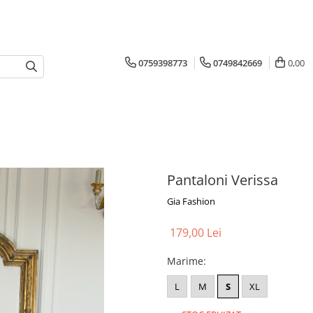
0759398773
0749842669
0,00
Pantaloni Verissa
Gia Fashion
179,00 Lei
Marime
:
L
M
S
XL