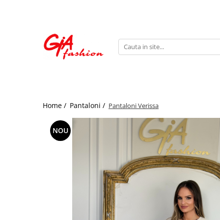
Produsele noastre
Rochii
Rochii de seara
Rochii de zi
Bride to be
Home /
Pantaloni /
Pantaloni Verissa
Rochii elegante
Rochii lungi
NOU
Compleuri
Compleuri sport
Compleuri elegante
Salopete
Geci
Accesorii
Incaltaminte