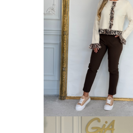
Bluze
Pantaloni
Blanuri
Veste
Paltoane
Sacouri
Tricouri
Traditional
Fuste