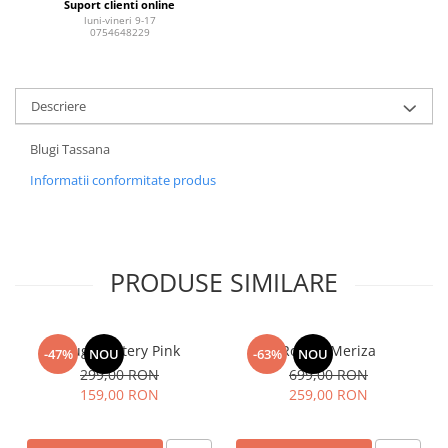
Suport clienti online
luni-vineri 9-17
0754648229
Descriere
Blugi Tassana
Informatii conformitate produs
PRODUSE SIMILARE
Blugi Pantery Pink
Rochie Meriza
-47%
NOU
-63%
NOU
299,00 RON
699,00 RON
159,00 RON
259,00 RON