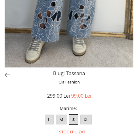
Bluze
Pantaloni
Blanuri
Veste
Paltoane
Sacouri
Tricouri
Blugi Tassana
Traditional
Gia Fashion
Fuste
299,00 Lei
99,00 Lei
Marime
:
L
M
S
XL
STOC EPUIZAT