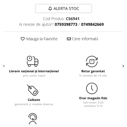
ALERTA STOC
Cod Produs:
C56941
Ai nevoie de ajutor?
0759398773
/
0749842669
Adauga la Favorite
Cere informatii
Livrare național și internațional
Retur garantat
prin curier rapid
în termen de 14 zile
Orar magazin fizic
Calitate
luni-vineri 9-20
garantată și modele diverse
sambata 9-16