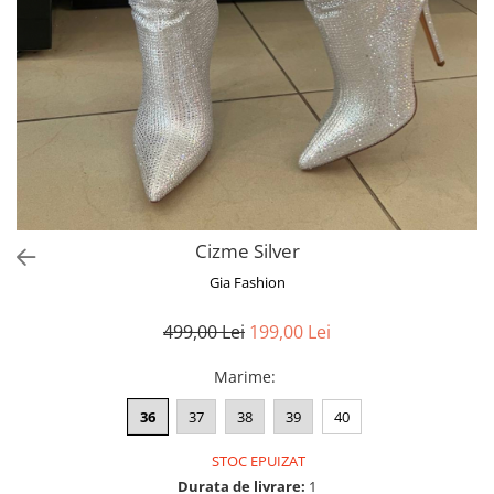
Bluze
Pantaloni
Blanuri
Veste
Paltoane
Sacouri
Tricouri
Cizme Silver
Traditional
Gia Fashion
Fuste
499,00 Lei
199,00 Lei
Marime
:
36
37
38
39
40
STOC EPUIZAT
Durata de livrare:
1