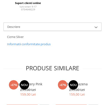
Suport clienti online
luni-vineri 9-17
0754648229
Descriere
Cizme Silver
Informatii conformitate produs
PRODUSE SIMILARE
Blugi Pantery Pink
Blugi Tiazena
-47%
NOU
-47%
NOU
299,00 Lei
299,00 Lei
159,00 Lei
159,00 Lei