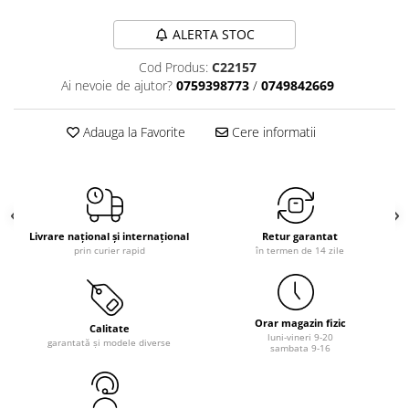
ALERTA STOC
Cod Produs:
C22157
Ai nevoie de ajutor?
0759398773
/
0749842669
Adauga la Favorite
Cere informatii
Livrare național și internațional
Retur garantat
prin curier rapid
în termen de 14 zile
Orar magazin fizic
Calitate
luni-vineri 9-20
garantată și modele diverse
sambata 9-16