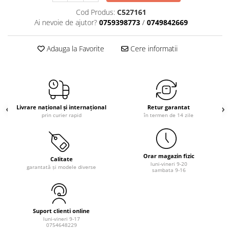
Cod Produs:
C527161
Ai nevoie de ajutor?
0759398773
/
0749842669
Adauga la Favorite
Cere informatii
Livrare național și internațional
Retur garantat
prin curier rapid
în termen de 14 zile
Orar magazin fizic
Calitate
luni-vineri 9-20
garantată și modele diverse
sambata 9-16
Suport clienti online
luni-vineri 9-17
0754648229