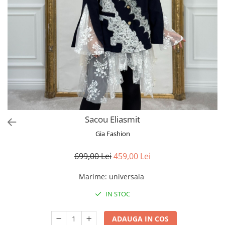
Bluze
Pantaloni
Blanuri
Veste
Paltoane
Sacouri
Tricouri
Sacou Eliasmit
Traditional
Gia Fashion
Fuste
699,00 Lei
459,00 Lei
Marime
:
universala
IN STOC
ADAUGA IN COS