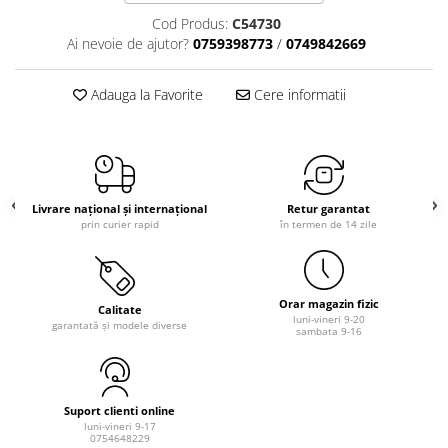
Cod Produs:
C54730
Ai nevoie de ajutor?
0759398773
/
0749842669
Adauga la Favorite
Cere informatii
Livrare național și internațional
Retur garantat
prin curier rapid
în termen de 14 zile
Orar magazin fizic
Calitate
luni-vineri 9-20
garantată și modele diverse
sambata 9-16
Suport clienti online
luni-vineri 9-17
0754648229