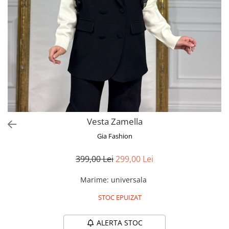
Bluze
Pantaloni
Blanuri
Veste
Paltoane
Sacouri
Tricouri
Vesta Zamella
Traditional
Gia Fashion
Fuste
399,00 Lei
299,00 Lei
Marime
:
universala
STOC EPUIZAT
ALERTA STOC