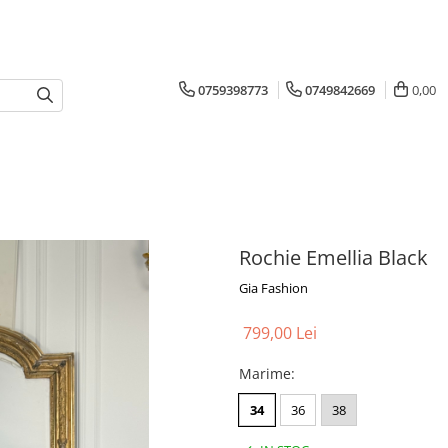
0759398773
0749842669
0,00
Rochie Emellia Black
Gia Fashion
799,00 Lei
Marime
:
34
36
38