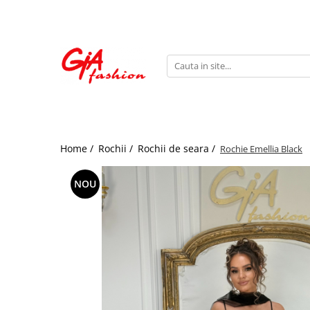
Produsele noastre
Rochii
Rochii de seara
Rochii de zi
Bride to be
Home /
Rochii /
Rochii de seara /
Rochie Emellia Black
Rochii elegante
Rochii lungi
NOU
Compleuri
Compleuri sport
Compleuri elegante
Salopete
Geci
Accesorii
Incaltaminte