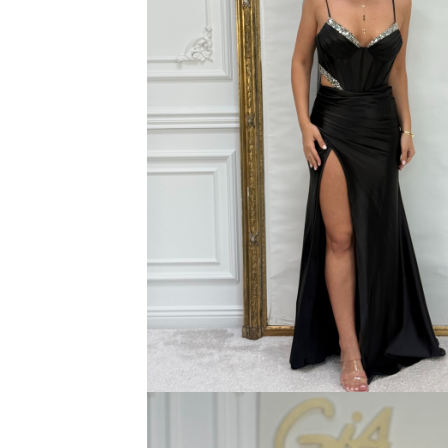
Bluze
Pantaloni
Blanuri
Veste
Paltoane
Sacouri
Tricouri
Traditional
Fuste