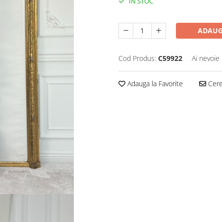
IN STOC
ADAUG
Cod Produs:
C59922
Ai nevoie 
Adauga la Favorite
Cere 