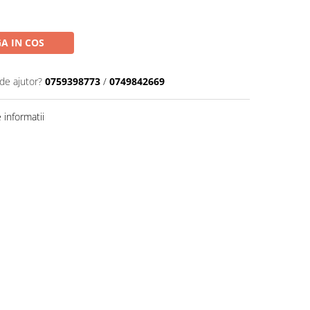
A IN COS
de ajutor?
0759398773
/
0749842669
informatii