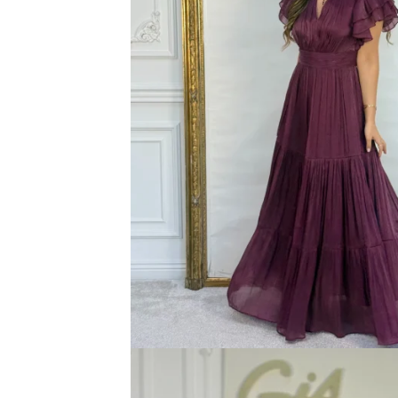
Bluze
Pantaloni
Blanuri
Veste
Paltoane
Sacouri
Tricouri
Traditional
Fuste