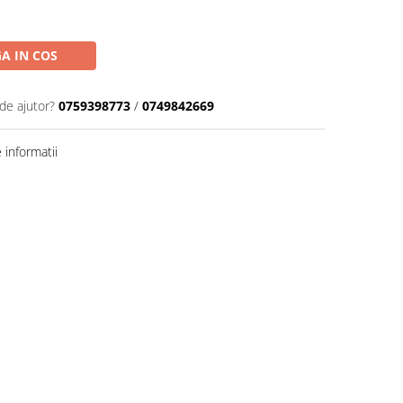
A IN COS
de ajutor?
0759398773
/
0749842669
informatii