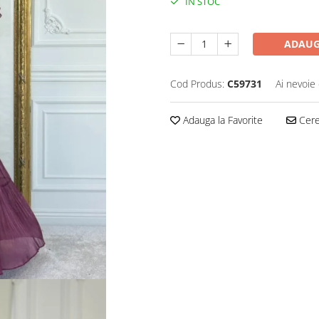
IN STOC
ADAUG
Cod Produs:
C59731
Ai nevoie 
Adauga la Favorite
Cere 