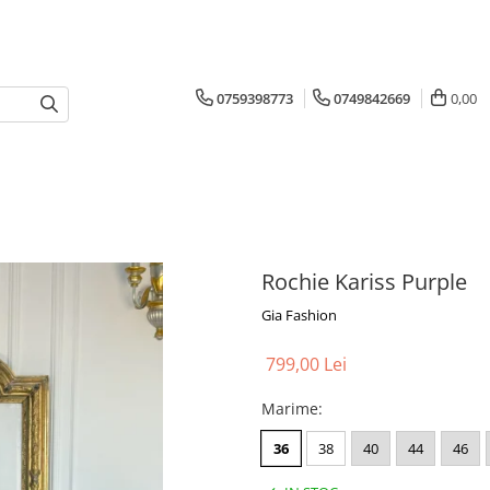
0759398773
0749842669
0,00
Rochie Kariss Purple
Gia Fashion
799,00 Lei
Marime
:
36
38
40
44
46