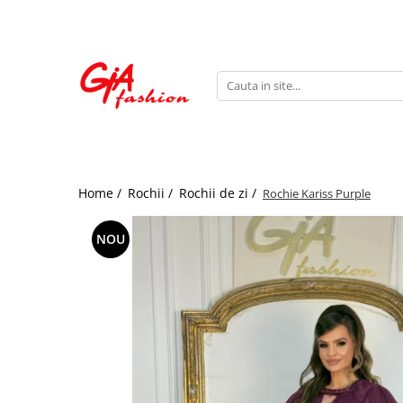
Produsele noastre
Rochii
Rochii de seara
Rochii de zi
Bride to be
Home /
Rochii /
Rochii de zi /
Rochie Kariss Purple
Rochii elegante
Rochii lungi
NOU
Compleuri
Compleuri sport
Compleuri elegante
Salopete
Geci
Accesorii
Incaltaminte