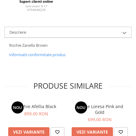
Suport clienti online
luni-vineri 9-17
0754648229
Descriere
Rochie Zanella Brown
Informatii conformitate produs
PRODUSE SIMILARE
Rochie Afellia Black
Rochie Loresa Pink and
NOU
NOU
Gold
899,00 RON
699,00 RON
VEZI VARIANTE
VEZI VARIANTE