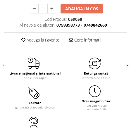
ADAUGA IN COS
Cod Produs:
C59058
Ai nevoie de ajutor?
0759398773
/
0749842669
Adauga la Favorite
Cere informatii
Livrare național și internațional
Retur garantat
prin curier rapid
în termen de 14 zile
Orar magazin fizic
Calitate
luni-vineri 9-20
garantată și modele diverse
sambata 9-16