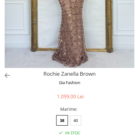
Bluze
Pantaloni
Blanuri
Veste
Paltoane
Sacouri
Tricouri
Rochie Zanella Brown
Traditional
Gia Fashion
Fuste
1.099,00 Lei
Marime
:
38
40
IN STOC