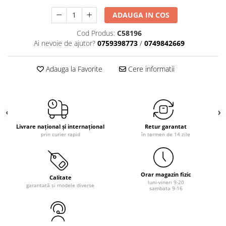
ADAUGA IN COS
Cod Produs:
C58196
Ai nevoie de ajutor?
0759398773
/
0749842669
Adauga la Favorite
Cere informatii
Livrare național și internațional
Retur garantat
prin curier rapid
în termen de 14 zile
Orar magazin fizic
Calitate
luni-vineri 9-20
garantată și modele diverse
sambata 9-16