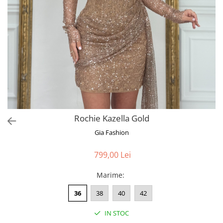
Bluze
Pantaloni
Blanuri
Veste
Paltoane
Sacouri
Tricouri
Rochie Kazella Gold
Traditional
Gia Fashion
Fuste
799,00 Lei
Marime
:
36
38
40
42
IN STOC