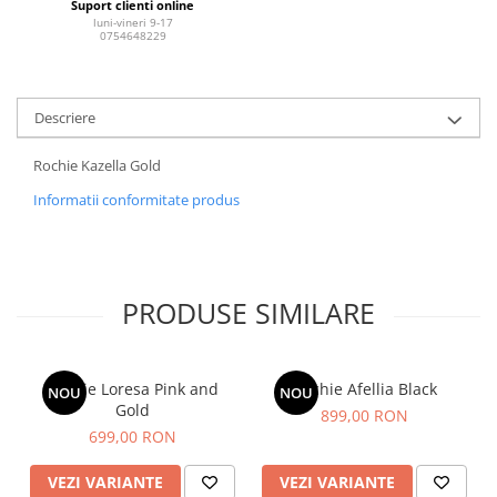
Suport clienti online
luni-vineri 9-17
0754648229
Descriere
Rochie Kazella Gold
Informatii conformitate produs
PRODUSE SIMILARE
Rochie Loresa Pink and
Rochie Afellia Black
NOU
NOU
Gold
899,00 RON
699,00 RON
VEZI VARIANTE
VEZI VARIANTE