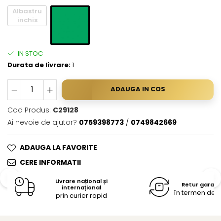
Albastru
inchis
IN STOC
Durata de livrare:
1
ADAUGA IN COS
Cod Produs:
C29128
Ai nevoie de ajutor?
0759398773
/
0749842669
ADAUGA LA FAVORITE
CERE INFORMATII
Livrare național și
Retur garan
internațional
în termen de 14
prin curier rapid