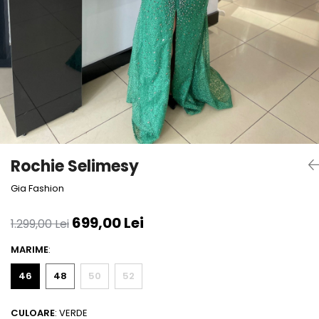
Bluze
Pantaloni
Blanuri
Veste
Paltoane
Sacouri
Tricouri
Rochie Selimesy
Traditional
Gia Fashion
Fuste
699,00 Lei
1.299,00 Lei
MARIME
:
46
48
50
52
CULOARE
: VERDE