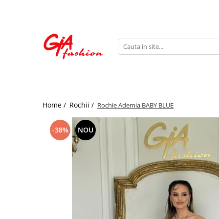
Produsele noastre
Rochii
Rochii de seara
Rochii de zi
Bride to be
Home /
Rochii /
Rochie Ademia BABY BLUE
Rochii elegante
Rochii lungi
-38%
NOU
Compleuri
Compleuri sport
Compleuri elegante
Salopete
Geci
Accesorii
Incaltaminte