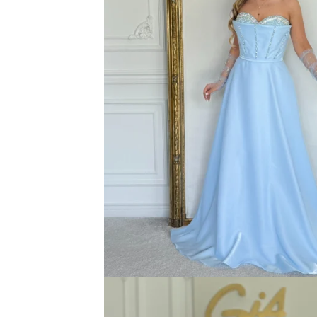
Bluze
Pantaloni
Blanuri
Veste
Paltoane
Sacouri
Tricouri
Traditional
Fuste