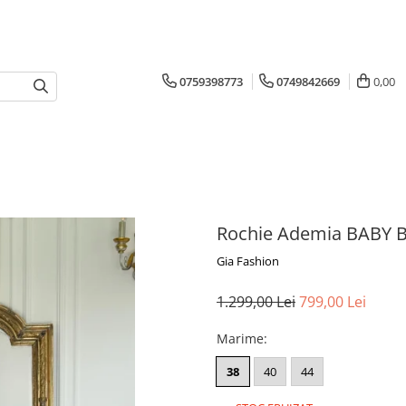
0759398773
0749842669
0,00
Rochie Ademia BABY 
Gia Fashion
1.299,00 Lei
799,00 Lei
Marime
:
38
40
44