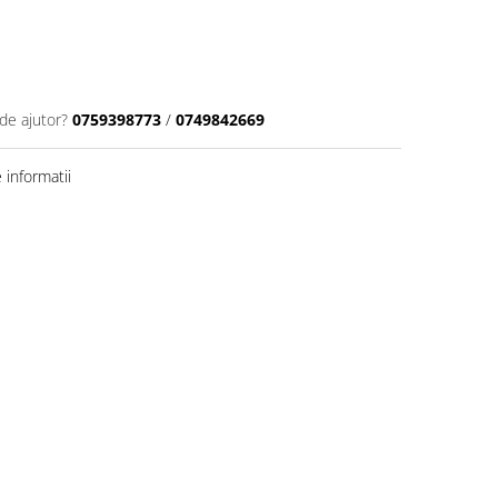
de ajutor?
0759398773
/
0749842669
informatii