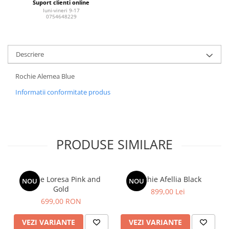
Suport clienti online
luni-vineri 9-17
0754648229
Descriere
Rochie Alemea Blue
Informatii conformitate produs
PRODUSE SIMILARE
Rochie Loresa Pink and
Rochie Afellia Black
NOU
NOU
Gold
899,00 Lei
699,00 RON
VEZI VARIANTE
VEZI VARIANTE