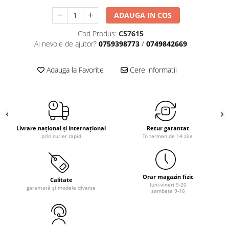
ADAUGA IN COS
Cod Produs:
C57615
Ai nevoie de ajutor?
0759398773
/
0749842669
Adauga la Favorite
Cere informatii
Livrare național și internațional
Retur garantat
prin curier rapid
în termen de 14 zile
Orar magazin fizic
Calitate
luni-vineri 9-20
garantată și modele diverse
sambata 9-16