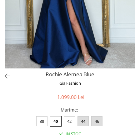
Bluze
Pantaloni
Blanuri
Veste
Paltoane
Sacouri
Tricouri
Rochie Alemea Blue
Traditional
Gia Fashion
Fuste
1.099,00 Lei
Marime
:
38
40
42
44
46
IN STOC