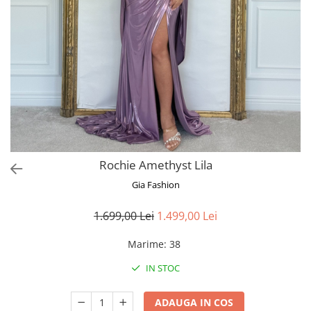
Bluze
Pantaloni
Blanuri
Veste
Paltoane
Sacouri
Tricouri
Rochie Amethyst Lila
Traditional
Gia Fashion
Fuste
1.699,00 Lei
1.499,00 Lei
Marime
:
38
IN STOC
ADAUGA IN COS