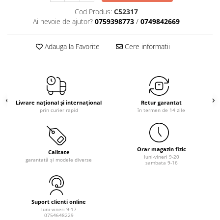
Cod Produs:
C52317
Ai nevoie de ajutor?
0759398773
/
0749842669
Adauga la Favorite
Cere informatii
Livrare național și internațional
Retur garantat
prin curier rapid
în termen de 14 zile
Orar magazin fizic
Calitate
luni-vineri 9-20
garantată și modele diverse
sambata 9-16
Suport clienti online
luni-vineri 9-17
0754648229