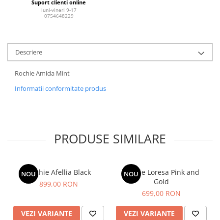
Suport clienti online
luni-vineri 9-17
0754648229
Descriere
Rochie Amida Mint
Informatii conformitate produs
PRODUSE SIMILARE
Rochie Afellia Black
Rochie Loresa Pink and
NOU
NOU
Gold
899,00 RON
699,00 RON
VEZI VARIANTE
VEZI VARIANTE