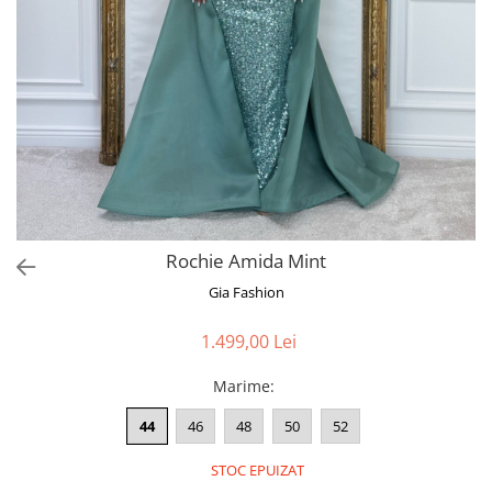
Bluze
Pantaloni
Blanuri
Veste
Paltoane
Sacouri
Tricouri
Rochie Amida Mint
Traditional
Gia Fashion
Fuste
1.499,00 Lei
Marime
:
44
46
48
50
52
STOC EPUIZAT