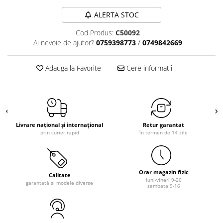
ALERTA STOC
Cod Produs:
C50092
Ai nevoie de ajutor?
0759398773
/
0749842669
Adauga la Favorite
Cere informatii
Livrare național și internațional
Retur garantat
prin curier rapid
în termen de 14 zile
Orar magazin fizic
Calitate
luni-vineri 9-20
garantată și modele diverse
sambata 9-16