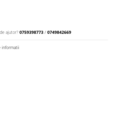
de ajutor?
0759398773
/
0749842669
informatii