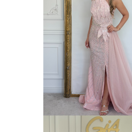
Bluze
Pantaloni
Blanuri
Veste
Paltoane
Sacouri
Tricouri
Traditional
Fuste