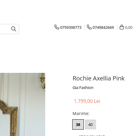
0759398773
0749842669
0,00
Rochie Axellia Pink
Gia Fashion
1.799,00 Lei
Marime
:
38
40