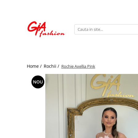
Produsele noastre
Rochii
Rochii de seara
Rochii de zi
Bride to be
Home /
Rochii /
Rochie Axellia Pink
Rochii elegante
Rochii lungi
NOU
Compleuri
Compleuri sport
Compleuri elegante
Salopete
Geci
Accesorii
Incaltaminte