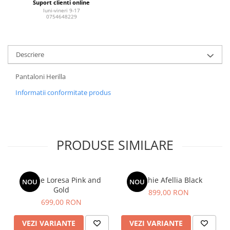
Suport clienti online
luni-vineri 9-17
0754648229
Descriere
Pantaloni Herilla
Informatii conformitate produs
PRODUSE SIMILARE
Rochie Loresa Pink and
Rochie Afellia Black
NOU
NOU
Gold
899,00 RON
699,00 RON
VEZI VARIANTE
VEZI VARIANTE