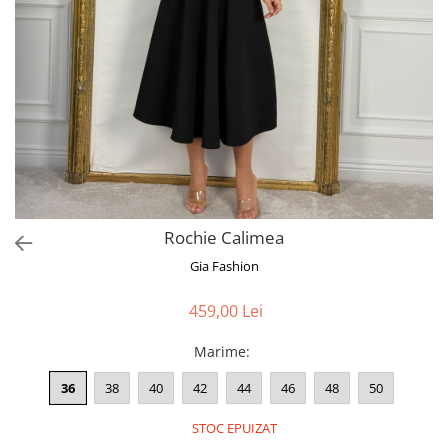
Bluze
Pantaloni
Blanuri
Veste
Paltoane
Sacouri
Tricouri
Rochie Calimea
Traditional
Gia Fashion
Fuste
459,00 Lei
Marime
:
36
38
40
42
44
46
48
50
STOC EPUIZAT