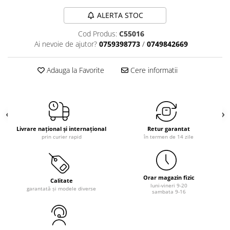
ALERTA STOC
Cod Produs:
C55016
Ai nevoie de ajutor?
0759398773
/
0749842669
Adauga la Favorite
Cere informatii
Livrare național și internațional
Retur garantat
prin curier rapid
în termen de 14 zile
Orar magazin fizic
Calitate
luni-vineri 9-20
garantată și modele diverse
sambata 9-16