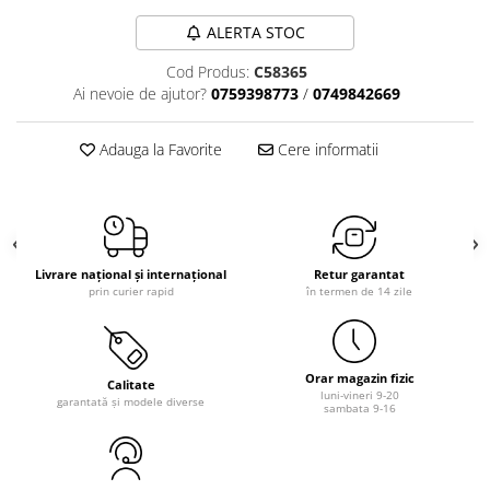
ALERTA STOC
Cod Produs:
C58365
Ai nevoie de ajutor?
0759398773
/
0749842669
Adauga la Favorite
Cere informatii
Livrare național și internațional
Retur garantat
prin curier rapid
în termen de 14 zile
Orar magazin fizic
Calitate
luni-vineri 9-20
garantată și modele diverse
sambata 9-16