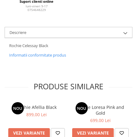
Suport clienti online
luni-vineri 9-17
0754648229
Descriere
Rochie Celessay Black
Informatii conformitate produs
PRODUSE SIMILARE
Rochie Afellia Black
Rochie Loresa Pink and
NOU
NOU
Gold
899,00 Lei
699,00 Lei
VEZI VARIANTE
VEZI VARIANTE