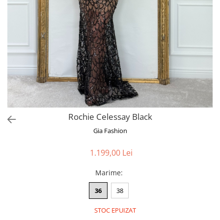
Bluze
Pantaloni
Blanuri
Veste
Paltoane
Sacouri
Tricouri
Rochie Celessay Black
Traditional
Gia Fashion
Fuste
1.199,00 Lei
Marime
:
36
38
STOC EPUIZAT