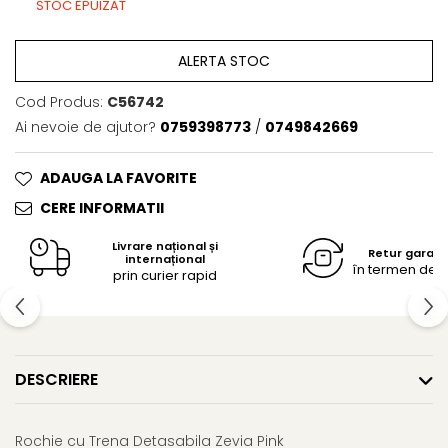
STOC EPUIZAT
ALERTA STOC
Cod Produs:
C56742
Ai nevoie de ajutor?
0759398773
/
0749842669
ADAUGA LA FAVORITE
CERE INFORMATII
Livrare național și
Retur garan
internațional
în termen de 14
prin curier rapid
DESCRIERE
Rochie cu Trena Detasabila Zevia Pink