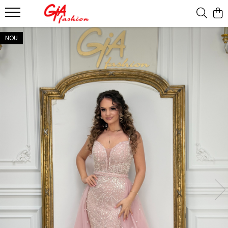
Produsele noastre
NOU
Rochii
Rochii de seara
Rochii de zi
Bride to be
Rochii elegante
Rochii lungi
Compleuri
Compleuri sport
Compleuri elegante
Salopete
Geci
Accesorii
Incaltaminte