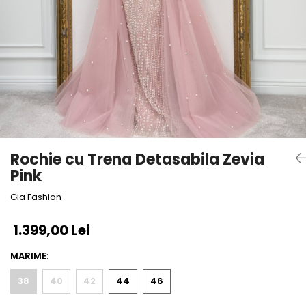
Bluze
Pantaloni
Blanuri
Veste
Paltoane
Sacouri
Tricouri
Rochie cu Trena Detasabila Zevia
Traditional
Pink
Fuste
Gia Fashion
1.399,00 Lei
MARIME
:
38
40
42
44
46