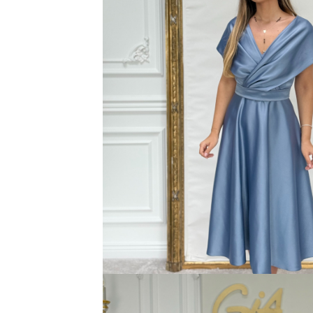
Bluze
Pantaloni
Blanuri
Veste
Paltoane
Sacouri
Tricouri
Traditional
Fuste