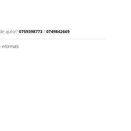
de ajutor?
0759398773
/
0749842669
informatii