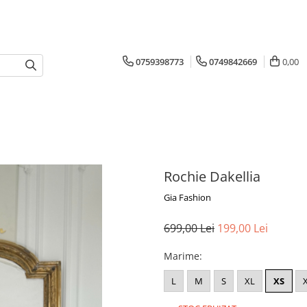
0759398773
0749842669
0,00
Rochie Dakellia
Gia Fashion
699,00 Lei
199,00 Lei
Marime
:
L
M
S
XL
XS