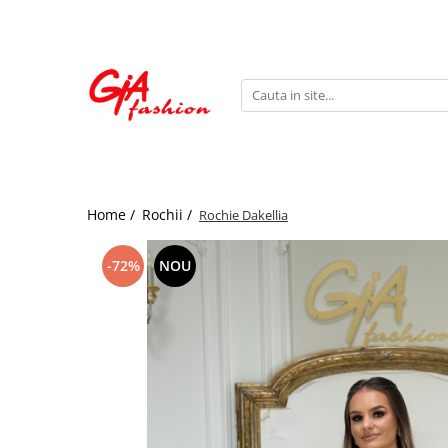
Produsele noastre
Rochii
Rochii de seara
Rochii de zi
Bride to be
Home /
Rochii /
Rochie Dakellia
Rochii elegante
Rochii lungi
-72%
NOU
Compleuri
Compleuri sport
Compleuri elegante
Salopete
Geci
Accesorii
Incaltaminte