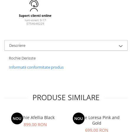
Suport clienti online
luni-vineri 9-17
0754648229
Descriere
Rochie Derisste
Informatii conformitate produs
PRODUSE SIMILARE
Rochie Afellia Black
Rochie Loresa Pink and
NOU
NOU
Gold
899,00 RON
699,00 RON