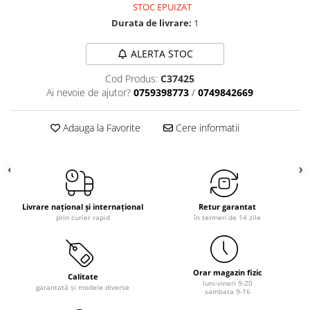
STOC EPUIZAT
Durata de livrare:
1
ALERTA STOC
Cod Produs:
C37425
Ai nevoie de ajutor?
0759398773
/
0749842669
Adauga la Favorite
Cere informatii
Livrare național și internațional
Retur garantat
prin curier rapid
în termen de 14 zile
Orar magazin fizic
Calitate
luni-vineri 9-20
garantată și modele diverse
sambata 9-16