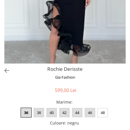
Bluze
Pantaloni
Blanuri
Veste
Paltoane
Sacouri
Tricouri
Rochie Derisste
Traditional
Gia Fashion
Fuste
599,00 Lei
Marime
:
36
38
40
42
44
46
48
Culoare
:
negru