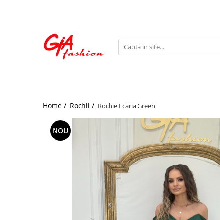
Produsele noastre
Rochii
Rochii de seara
Rochii de zi
Bride to be
Home /
Rochii /
Rochie Ecaria Green
Rochii elegante
Rochii lungi
NOU
Compleuri
Compleuri sport
Compleuri elegante
Salopete
Geci
Accesorii
Incaltaminte