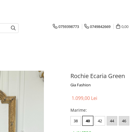
0759398773
0749842669
0,00
Rochie Ecaria Green
Gia Fashion
1.099,00 Lei
Marime
:
38
40
42
44
46