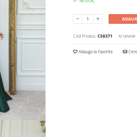
IN STOC
ADAUG
Cod Produs:
C58371
Ai nevoie 
Adauga la Favorite
Cere 