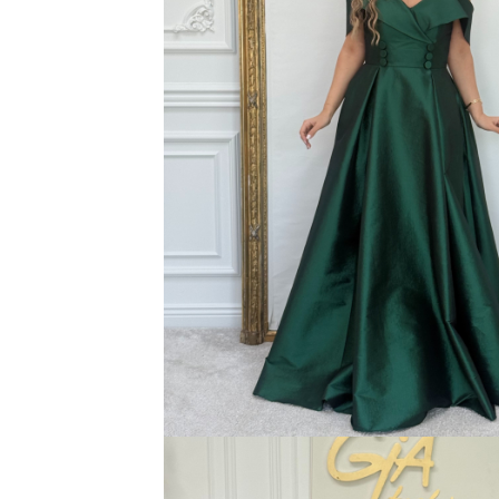
Bluze
Pantaloni
Blanuri
Veste
Paltoane
Sacouri
Tricouri
Traditional
Fuste