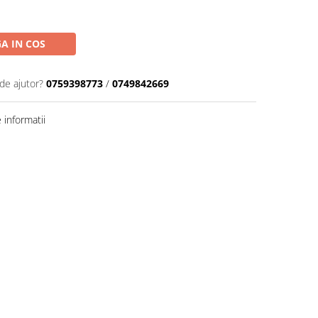
A IN COS
de ajutor?
0759398773
/
0749842669
informatii