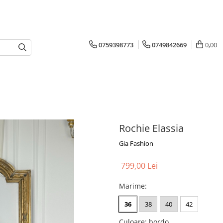
0759398773
0749842669
0,00
Rochie Elassia
Gia Fashion
799,00 Lei
Marime
:
36
38
40
42
Culoare
: bordo