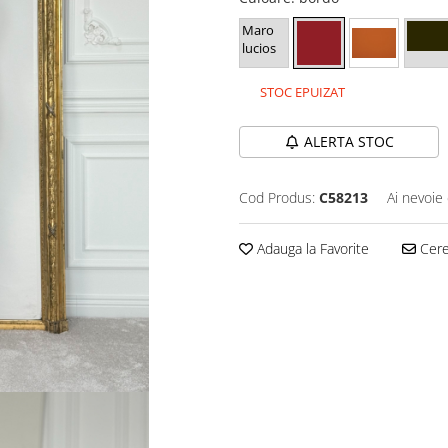
Maro
lucios
STOC EPUIZAT
ALERTA STOC
Cod Produs:
C58213
Ai nevoie 
Adauga la Favorite
Cere 