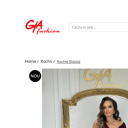
Produsele noastre
Rochii
Rochii de seara
Rochii de zi
Bride to be
Home /
Rochii /
Rochie Elassia
Rochii elegante
Rochii lungi
NOU
Compleuri
Compleuri sport
Compleuri elegante
Salopete
Geci
Accesorii
Incaltaminte