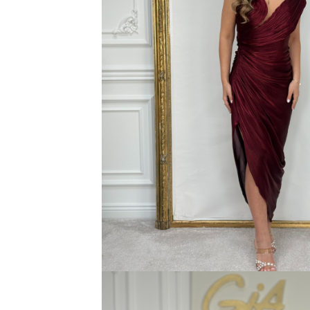
Bluze
Pantaloni
Blanuri
Veste
Paltoane
Sacouri
Tricouri
Traditional
Fuste