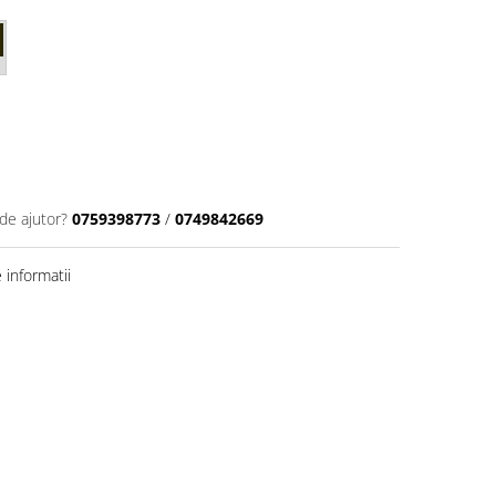
de ajutor?
0759398773
/
0749842669
informatii