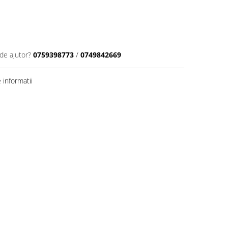
de ajutor?
0759398773
/
0749842669
informatii