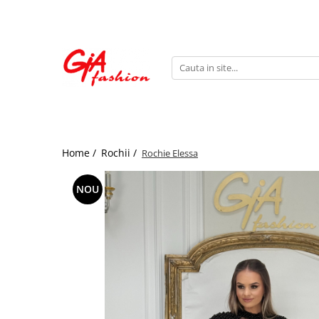
Produsele noastre
Rochii
Rochii de seara
Rochii de zi
Bride to be
Home /
Rochii /
Rochie Elessa
Rochii elegante
Rochii lungi
NOU
Compleuri
Compleuri sport
Compleuri elegante
Salopete
Geci
Accesorii
Incaltaminte