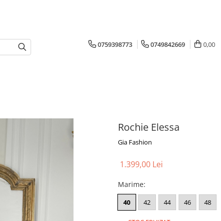
0759398773
0749842669
0,00
Rochie Elessa
Gia Fashion
1.399,00 Lei
Marime
:
40
42
44
46
48