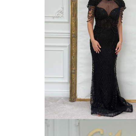
Bluze
Pantaloni
Blanuri
Veste
Paltoane
Sacouri
Tricouri
Traditional
Fuste