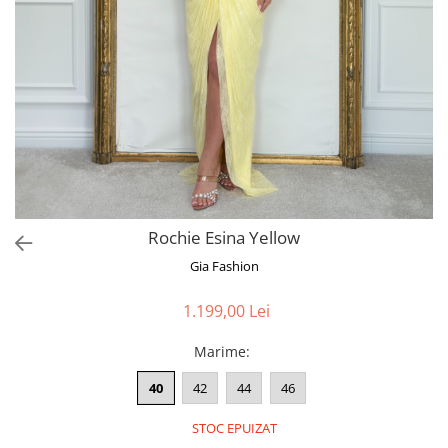
Bluze
Pantaloni
Blanuri
Veste
Paltoane
Sacouri
Tricouri
Rochie Esina Yellow
Traditional
Gia Fashion
Fuste
1.199,00 Lei
Marime
:
40
42
44
46
STOC EPUIZAT