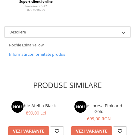
Suport clienti online
luni-vineri 9-17
0754648229
Descriere
Rochie Esina Yellow
Informatii conformitate produs
PRODUSE SIMILARE
Rochie Afellia Black
Rochie Loresa Pink and
NOU
NOU
Gold
899,00 Lei
699,00 RON
VEZI VARIANTE
VEZI VARIANTE