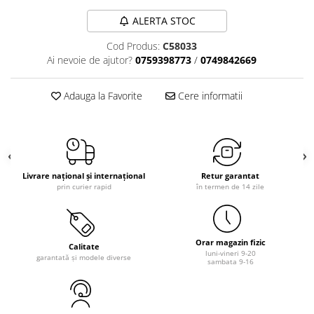
ALERTA STOC
Cod Produs:
C58033
Ai nevoie de ajutor?
0759398773
/
0749842669
Adauga la Favorite
Cere informatii
Livrare național și internațional
Retur garantat
prin curier rapid
în termen de 14 zile
Orar magazin fizic
Calitate
luni-vineri 9-20
garantată și modele diverse
sambata 9-16