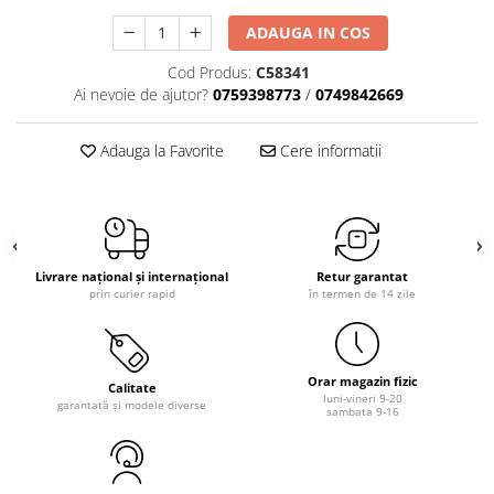
ADAUGA IN COS
Cod Produs:
C58341
Ai nevoie de ajutor?
0759398773
/
0749842669
Adauga la Favorite
Cere informatii
Livrare național și internațional
Retur garantat
prin curier rapid
în termen de 14 zile
Orar magazin fizic
Calitate
luni-vineri 9-20
garantată și modele diverse
sambata 9-16