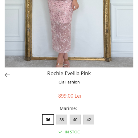
Bluze
Pantaloni
Blanuri
Veste
Paltoane
Sacouri
Tricouri
Rochie Evellia Pink
Traditional
Gia Fashion
Fuste
899,00 Lei
Marime
:
36
38
40
42
IN STOC