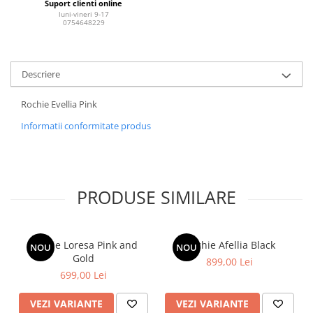
Suport clienti online
luni-vineri 9-17
0754648229
Descriere
Rochie Evellia Pink
Informatii conformitate produs
PRODUSE SIMILARE
Rochie Loresa Pink and
Rochie Afellia Black
NOU
NOU
Gold
899,00 Lei
699,00 Lei
VEZI VARIANTE
VEZI VARIANTE