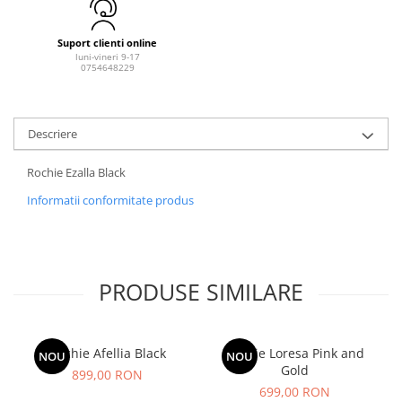
Suport clienti online
luni-vineri 9-17
0754648229
Descriere
Rochie Ezalla Black
Informatii conformitate produs
PRODUSE SIMILARE
Rochie Afellia Black
Rochie Loresa Pink and
NOU
NOU
Gold
899,00 RON
699,00 RON