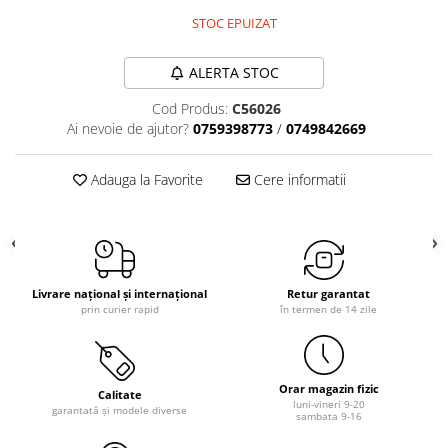
STOC EPUIZAT
ALERTA STOC
Cod Produs:
C56026
Ai nevoie de ajutor?
0759398773
/
0749842669
Adauga la Favorite
Cere informatii
Livrare național și internațional
Retur garantat
prin curier rapid
în termen de 14 zile
Orar magazin fizic
Calitate
luni-vineri 9-20
garantată și modele diverse
sambata 9-16