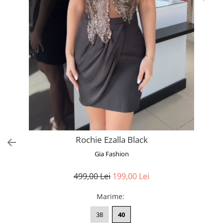
Bluze
Pantaloni
Blanuri
Veste
Paltoane
Sacouri
Tricouri
Traditional
Fuste
Rochie Ezalla Black
Gia Fashion
499,00 Lei
199,00 Lei
Marime
:
38
40